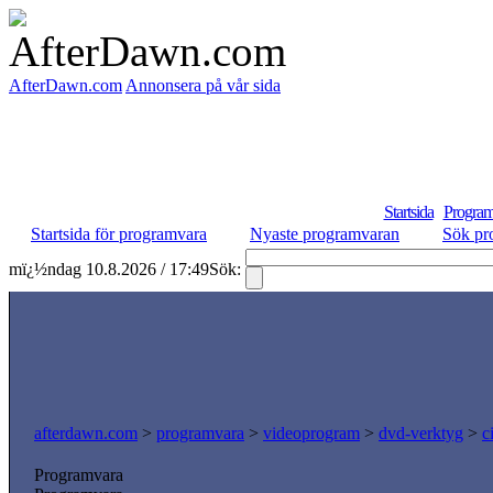
AfterDawn.com
Annonsera på vår sida
Startsida
Program
Startsida för programvara
Nyaste programvaran
Sök pr
mï¿½ndag 10.8.2026 / 17:49
Sök:
afterdawn.com
>
programvara
>
videoprogram
>
dvd-verktyg
>
c
Programvara