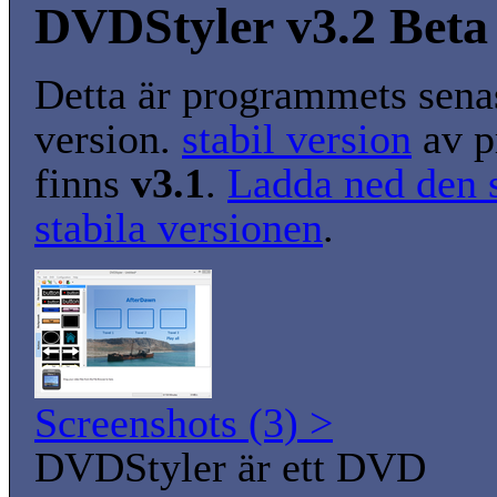
DVDStyler v3.2 Beta
Detta är programmets senas
version.
stabil version
av p
finns
v3.1
.
Ladda ned den 
stabila versionen
.
Screenshots (3) >
DVDStyler är ett DVD