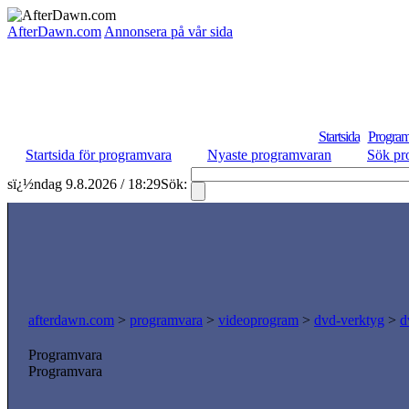
AfterDawn.com
Annonsera på vår sida
Startsida
Program
Startsida för programvara
Nyaste programvaran
Sök pr
sï¿½ndag 9.8.2026 / 18:29
Sök:
afterdawn.com
>
programvara
>
videoprogram
>
dvd-verktyg
>
d
Programvara
Programvara