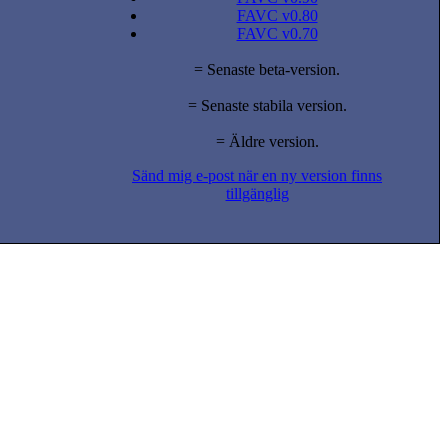
FAVC v0.80
FAVC v0.70
= Senaste beta-version.
= Senaste stabila version.
= Äldre version.
Sänd mig e-post när en ny version finns
tillgänglig