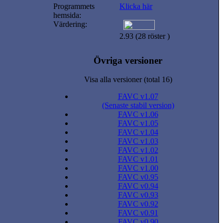
Programmets
Klicka här
hemsida:
Värdering:
2.93 (28 röster )
Övriga versioner
Visa alla versioner (total 16)
FAVC v1.07
(Senaste stabil version)
FAVC v1.06
FAVC v1.05
FAVC v1.04
FAVC v1.03
FAVC v1.02
FAVC v1.01
FAVC v1.00
FAVC v0.95
FAVC v0.94
FAVC v0.93
FAVC v0.92
FAVC v0.91
FAVC v0.90