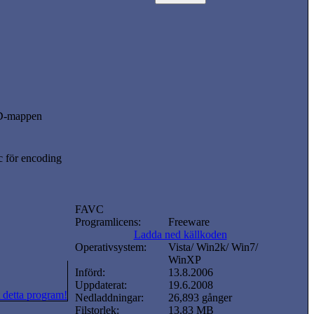
DVD-mappen
c för encoding
FAVC
Programlicens:
Freeware
Ladda ned källkoden
Operativsystem:
Vista/ Win2k/ Win7/
WinXP
Införd:
13.8.2006
Uppdaterat:
19.6.2008
 detta program!
Nedladdningar:
26,893 gånger
Filstorlek:
13.83 MB