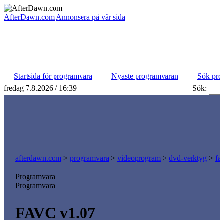
AfterDawn.com
Annonsera på vår sida
Startsida för programvara
Nyaste programvaran
Sök pr
fredag 7.8.2026 / 16:39
Sök:
afterdawn.com
>
programvara
>
videoprogram
>
dvd-verktyg
>
f
Programvara
Programvara
FAVC v1.07