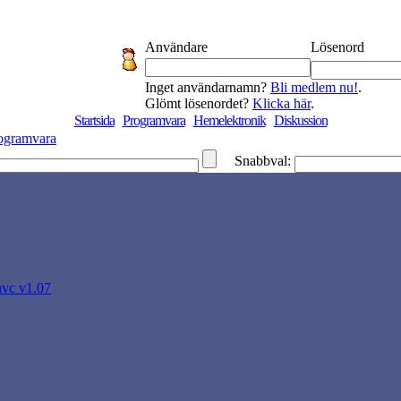
Användare
Lösenord
Inget användarnamn?
Bli medlem nu!
.
Glömt lösenordet?
Klicka här
.
Startsida
Programvara
Hemelektronik
Diskussion
ogramvara
Snabbval:
avc v1.07