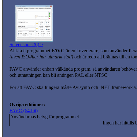
Screenshots (6) >
Allt-i-ett programmet
FAVC
är en koverterare, som använder fler
(även ISO-filer har utmärkt stöd)
och är redo att brännas till en 
FAVC använder enbart välkända program, så användaren behöver 
och utmatningen kan bli antingen PAL eller NTSC.
För att FAVC ska fungera måste Avisynth och .NET framework var
Övriga editioner:
FAVC (64-bit)
Användarnas betyg för programmet
Ingen har hittills 