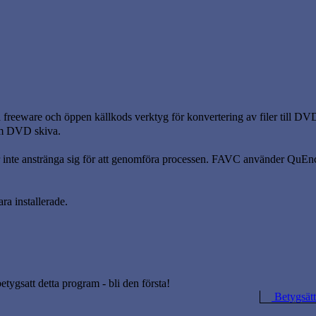
a freeware och öppen källkods verktyg för konvertering av filer till 
tom DVD skiva.
inte anstränga sig för att genomföra processen. FAVC använder QuEn
a installerade.
betygsatt detta program - bli den första!
Betygsätt