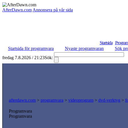
AfterDawn.com
Annonsera på vår sida
Startsida
Program
Startsida för programvara
Nyaste programvaran
Sök pr
fredag 7.8.2026 / 21:23
Sök:
S
afterdawn.com
>
programvara
>
videoprogram
>
dvd-verktyg
>
f
Programvara
Programvara