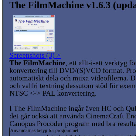
The FilmMachine v1.6.3 (upda
Screenshots (3) >
The FilmMachine
, ett allt-i-ett verktyg f
konvertering till DVD/(S)VCD format. Pr
automatiskt dela och muxa videofilerna. Det
och valfri textning dessutom stöd för exem
NTSC <-> PAL konvertering.
I The FilmMachine ingår även HC och Qu
det går också att använda CinemaCraft Enc
Canopus Procoder program med bra resulta
Användarnas betyg för programmet