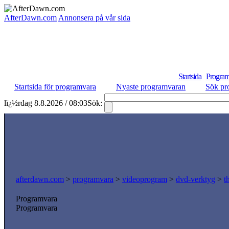
AfterDawn.com
Annonsera på vår sida
Startsida
Program
Startsida för programvara
Nyaste programvaran
Sök pr
lï¿½rdag 8.8.2026 / 08:03
Sök:
afterdawn.com
>
programvara
>
videoprogram
>
dvd-verktyg
>
t
Programvara
Programvara