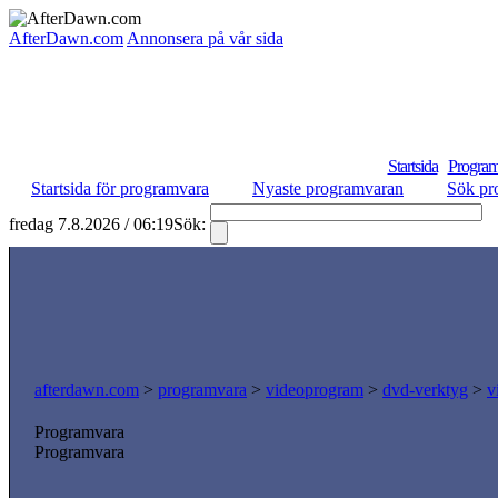
AfterDawn.com
Annonsera på vår sida
Startsida
Program
Startsida för programvara
Nyaste programvaran
Sök pr
fredag 7.8.2026 / 06:19
Sök:
S
afterdawn.com
>
programvara
>
videoprogram
>
dvd-verktyg
>
v
Programvara
Programvara