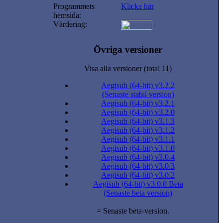
Programmets
Klicka här
hemsida:
Värdering:
Övriga versioner
Visa alla versioner (total 11)
Aegisub (64-bit) v3.2.2
(Senaste stabil version)
Aegisub (64-bit) v3.2.1
Aegisub (64-bit) v3.2.0
Aegisub (64-bit) v3.1.3
Aegisub (64-bit) v3.1.2
Aegisub (64-bit) v3.1.1
Aegisub (64-bit) v3.1.0
Aegisub (64-bit) v3.0.4
Aegisub (64-bit) v3.0.3
Aegisub (64-bit) v3.0.2
Aegisub (64-bit) v3.0.0 Beta
(Senaste beta version)
= Senaste beta-version.