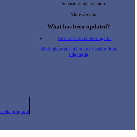
= Senaste stabila version.
= Äldre version.
What has been updated?
Se en lista över ändringarna
Sänd mig e-post när en ny version finns
tillgänglig
 detta program!