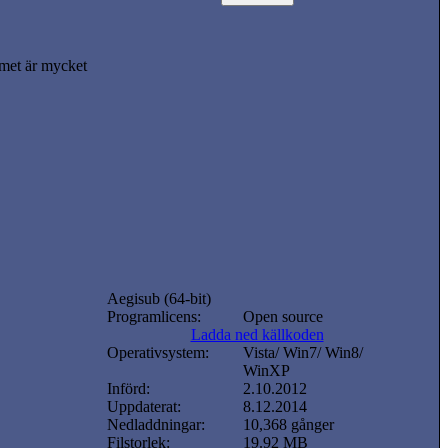
mmet är mycket
Aegisub (64-bit)
Programlicens:
Open source
Ladda ned källkoden
Operativsystem:
Vista/ Win7/ Win8/
WinXP
Införd:
2.10.2012
Uppdaterat:
8.12.2014
Nedladdningar:
10,368 gånger
Filstorlek:
19.92 MB