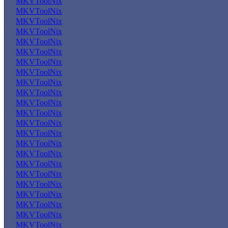
MKVToolNix
MKVToolNix
MKVToolNix
MKVToolNix
MKVToolNix
MKVToolNix
MKVToolNix
MKVToolNix
MKVToolNix
MKVToolNix
MKVToolNix
MKVToolNix
MKVToolNix
MKVToolNix
MKVToolNix
MKVToolNix
MKVToolNix
MKVToolNix
MKVToolNix
MKVToolNix
MKVToolNix
MKVToolNix
MKVToolNix