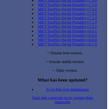
MKVToolNix (64-bit Portable) v7.6.0
MKVToolNix (64-bit Portable) v7.5.0
MKVToolNix (64-bit Portable) v7.4.0
MKVToolNix (64-bit Portable) v7.3.0
MKVToolNix (64-bit Portable) v7.2.0
MKVToolNix (64-bit Portable) v7.1.0
MKVToolNix (64-bit Portable) v7.0.0
MKVToolNix (64-bit Portable) v6.9.1
MKVToolNix (64-bit Portable) v6.9.0
MKVToolNix (64-bit Portable) v6.8.0
MKVToolNix (64-bit Portable) v6.7.0
= Senaste beta-version.
= Senaste stabila version.
= Äldre version.
What has been updated?
Se en lista över ändringarna
Sänd mig e-post när en ny version finns
tillgänglig