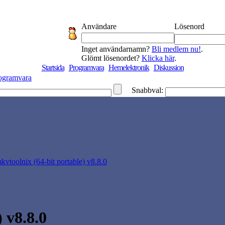
Användare
Lösenord
Inget användarnamn?
Bli medlem nu!
.
Glömt lösenordet?
Klicka här
.
Startsida
Programvara
Hemelektronik
Diskussion
ogramvara
Snabbval:
kvtoolnix (64-bit portable) v8.8.0
 v8.8.0