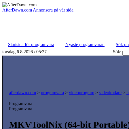
AfterDawn.com
Annonsera på vår sida
Startsida för programvara
Nyaste programvaran
Sök pr
torsdag 6.8.2026 / 05:27
Sök:
afterdawn.com
>
programvara
>
videoprogram
>
videokodare
>
m
Programvara
Programvara
MKVToolNix (64-bit Portable)