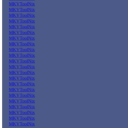
MKVToolNix
MKVToolNix
MKVToolNix
MKVToolNix
MKVToolNix
MKVToolNix
MKVToolNix
MKVToolNix
MKVToolNix
MKVToolNix
MKVToolNix
MKVToolNix
MKVToolNix
MKVToolNix
MKVToolNix
MKVToolNix
MKVToolNix
MKVToolNix
MKVToolNix
MKVToolNix
MKVToolNix
MKVToolNix