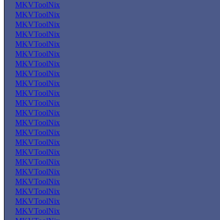
MKVToolNix
MKVToolNix
MKVToolNix
MKVToolNix
MKVToolNix
MKVToolNix
MKVToolNix
MKVToolNix
MKVToolNix
MKVToolNix
MKVToolNix
MKVToolNix
MKVToolNix
MKVToolNix
MKVToolNix
MKVToolNix
MKVToolNix
MKVToolNix
MKVToolNix
MKVToolNix
MKVToolNix
MKVToolNix