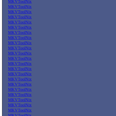
MKVToolNix
MKVToolNix
MKVToolNix
MKVToolNix
MKVToolNix
MKVToolNix
MKVToolNix
MKVToolNix
MKVToolNix
MKVToolNix
MKVToolNix
MKVToolNix
MKVToolNix
MKVToolNix
MKVToolNix
MKVToolNix
MKVToolNix
MKVToolNix
MKVToolNix
MKVToolNix
MKVToolNix
MKVToolNix
MKVToolNix