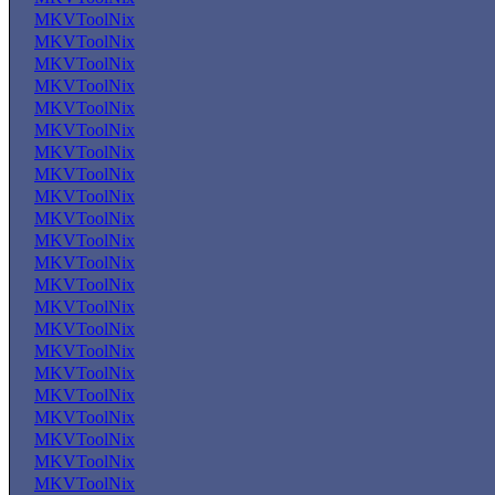
MKVToolNix
MKVToolNix
MKVToolNix
MKVToolNix
MKVToolNix
MKVToolNix
MKVToolNix
MKVToolNix
MKVToolNix
MKVToolNix
MKVToolNix
MKVToolNix
MKVToolNix
MKVToolNix
MKVToolNix
MKVToolNix
MKVToolNix
MKVToolNix
MKVToolNix
MKVToolNix
MKVToolNix
MKVToolNix