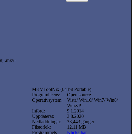
at, .mkv-
MKVToolNix (64-bit Portable)
Programlicens:
Open source
Operativsystem:
Vista/ Win10/ Win7/ Win8/
WinXP
Införd:
9.1.2014
Uppdaterat:
3.8.2020
Nedladdningar:
33,443 gånger
Filstorlek:
12.11 MB
Programmets
Klicka här