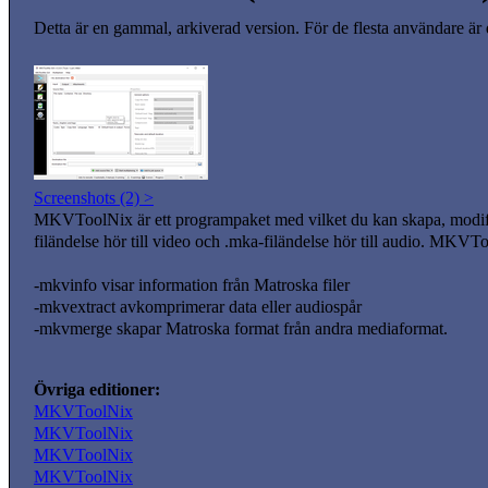
Detta är en gammal, arkiverad version. För de flesta användare är
Screenshots (2) >
MKVToolNix är ett programpaket med vilket du kan skapa, modifier
filändelse hör till video och .mka-filändelse hör till audio. MKVT
-mkvinfo visar information från Matroska filer
-mkvextract avkomprimerar data eller audiospår
-mkvmerge skapar Matroska format från andra mediaformat.
Övriga editioner:
MKVToolNix
MKVToolNix
MKVToolNix
MKVToolNix