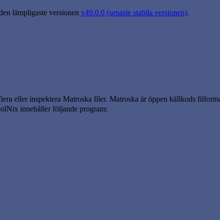
 den lämpligaste versionen
v49.0.0 (senaste stabila versionen)
.
a eller inspektera Matroska filer. Matroska är öppen källkods filform
oolNix innehåller följande program: