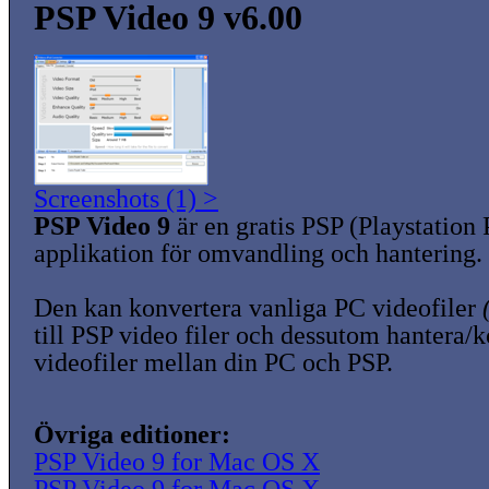
PSP Video 9 v6.00
Screenshots (1) >
PSP Video 9
är en gratis PSP (Playstation 
applikation för omvandling och hantering.
Den kan konvertera vanliga PC videofiler
till PSP video filer och dessutom hantera/
videofiler mellan din PC och PSP.
Övriga editioner:
PSP Video 9 for Mac OS X