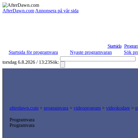
AfterDawn.com
Annonsera på vår sida
Startsida
Program
Startsida för programvara
Nyaste programvaran
Sök pr
torsdag 6.8.2026 / 13:23
Sök:
afterdawn.com
>
programvara
>
videoprogram
>
videokodare
>
p
Programvara
Programvara