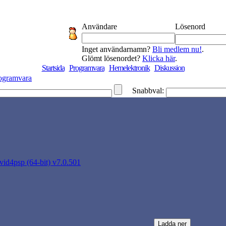
Användare
Lösenord
Inget användarnamn?
Bli medlem nu!
.
Glömt lösenordet?
Klicka här
.
Startsida
Programvara
Hemelektronik
Diskussion
ogramvara
Snabbval:
vid4psp (64-bit) v7.0.501