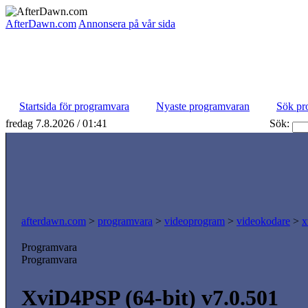
AfterDawn.com
Annonsera på vår sida
Startsida för programvara
Nyaste programvaran
Sök pr
fredag 7.8.2026 / 01:41
Sök:
afterdawn.com
>
programvara
>
videoprogram
>
videokodare
>
x
Programvara
Programvara
XviD4PSP (64-bit) v7.0.501