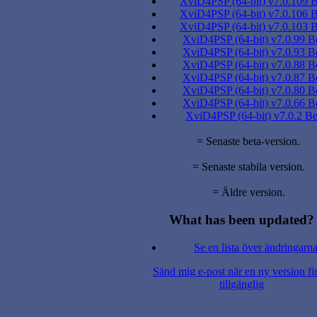
XviD4PSP (64-bit) v7.0.109 B
XviD4PSP (64-bit) v7.0.106 B
XviD4PSP (64-bit) v7.0.103 B
XviD4PSP (64-bit) v7.0.99 B
XviD4PSP (64-bit) v7.0.93 B
XviD4PSP (64-bit) v7.0.88 B
XviD4PSP (64-bit) v7.0.87 B
XviD4PSP (64-bit) v7.0.80 B
XviD4PSP (64-bit) v7.0.66 B
XviD4PSP (64-bit) v7.0.2 Be
= Senaste beta-version.
= Senaste stabila version.
= Äldre version.
What has been updated?
Se en lista över ändringarn
Sänd mig e-post när en ny version fi
tillgänglig