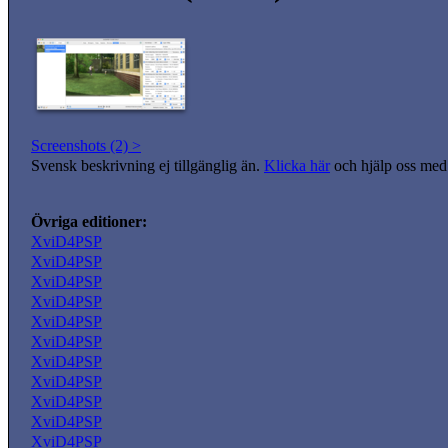
Screenshots (2) >
Svensk beskrivning ej tillgänglig än.
Klicka här
och hjälp oss med 
Övriga editioner:
XviD4PSP
XviD4PSP
XviD4PSP
XviD4PSP
XviD4PSP
XviD4PSP
XviD4PSP
XviD4PSP
XviD4PSP
XviD4PSP
XviD4PSP