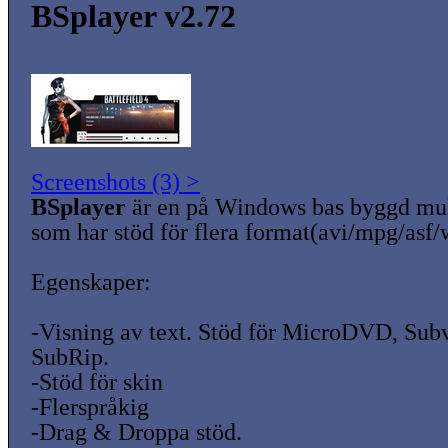
BSplayer v2.72
Screenshots (3) >
BSplayer
är en på Windows bas byggd mu
som har stöd för flera format(avi/mpg/as
Egenskaper:
-Visning av text. Stöd för MicroDVD, Sub
SubRip.
-Stöd för skin
-Flerspråkig
-Drag & Droppa stöd.