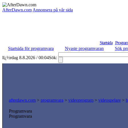
AfterDawn.com
Annonsera på vår sida
Startsida
Program
Startsida för programvara
Nyaste programvaran
Sök pr
lï¿½rdag 8.8.2026 / 00:04
Sök:
afterdawn.com
>
programvara
>
videoprogram
>
videospelare
>
b
Programvara
Programvara