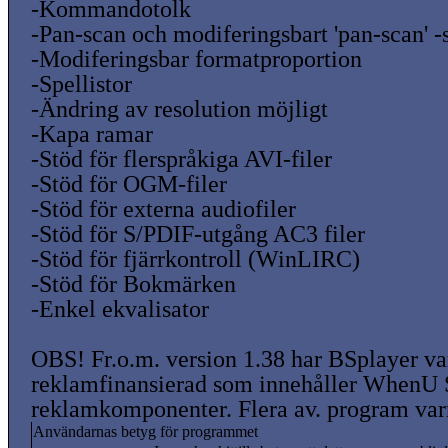
-Kommandotolk
-Pan-scan och modiferingsbart 'pan-scan' -
-Modiferingsbar formatproportion
-Spellistor
-Ändring av resolution möjligt
-Kapa ramar
-Stöd för flerspråkiga AVI-filer
-Stöd för OGM-filer
-Stöd för externa audiofiler
-Stöd för S/PDIF-utgång AC3 filer
-Stöd för fjärrkontroll (WinLIRC)
-Stöd för Bokmärken
-Enkel ekvalisator
OBS! Fr.o.m. version 1.38 har BSplayer va
reklamfinansierad som innehåller WhenU
reklamkomponenter. Flera av. program varn
Användarnas betyg för programmet