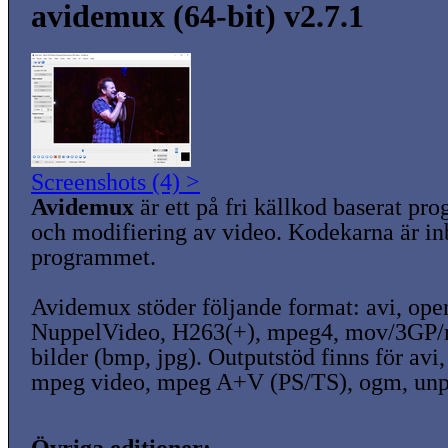
avidemux (64-bit) v2.7.1
Screenshots (4) >
Avidemux
är ett på fri källkod baserat pro
och modifiering av video. Kodekarna är in
programmet.
Avidemux stöder följande format: avi, o
NuppelVideo, H263(+), mpeg4, mov/3GP/
bilder (bmp, jpg). Outputstöd finns för avi,
mpeg video, mpeg A+V (PS/TS), ogm, unp