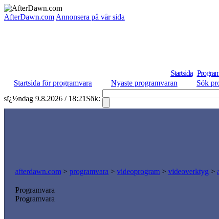
AfterDawn.com
Annonsera på vår sida
Startsida
Program
Startsida för programvara
Nyaste programvaran
Sök pr
sï¿½ndag 9.8.2026 / 18:21
Sök:
afterdawn.com
>
programvara
>
videoprogram
>
videoverktyg
>
Programvara
Programvara