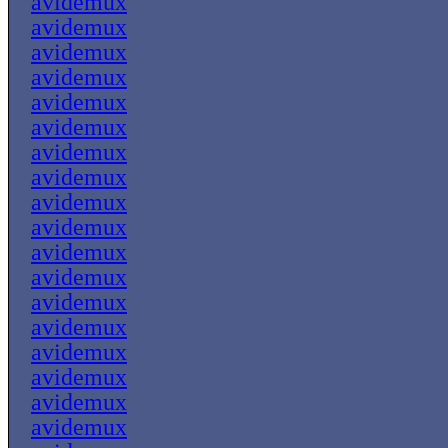
avidemux
avidemux
avidemux
avidemux
avidemux
avidemux
avidemux
avidemux
avidemux
avidemux
avidemux
avidemux
avidemux
avidemux
avidemux
avidemux
avidemux
avidemux