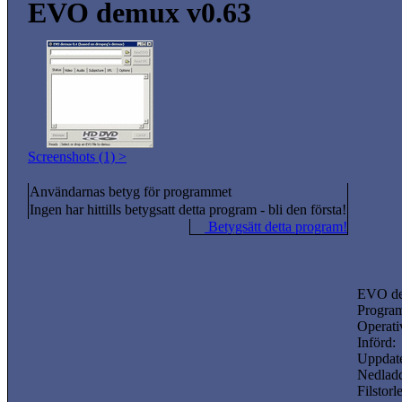
EVO demux v0.63
Screenshots (1) >
Användarnas betyg för programmet
Ingen har hittills betygsatt detta program - bli den första!
Betygsätt detta program!
EVO d
Program
Operati
Införd:
Uppdate
Nedladd
Filstorl