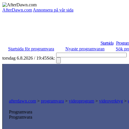
AfterDawn.com
Annonsera på vår sida
Startsida
Program
Startsida för programvara
Nyaste programvaran
Sök pr
torsdag 6.8.2026 / 19:45
Sök:
afterdawn.com
>
programvara
>
videoprogram
>
videoverktyg
>
Programvara
Programvara