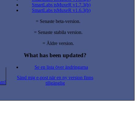
SmartLabs tsMuxeR v1.7.3(b)
SmartLabs tsMuxeR v1.6.3(b)
= Senaste beta-version.
= Senaste stabila version.
= Äldre version.
What has been updated?
Se en lista över ändringarna
Sänd mig e-post när en ny version finns
am!
tillgänglig