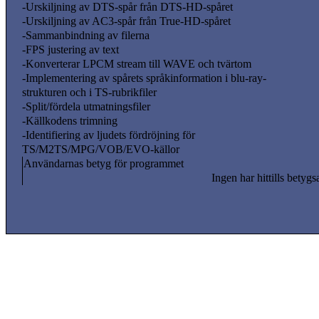
-Urskiljning av DTS-spår från DTS-HD-spåret
-Urskiljning av AC3-spår från True-HD-spåret
-Sammanbindning av filerna
-FPS justering av text
-Konverterar LPCM stream till WAVE och tvärtom
-Implementering av spårets språkinformation i blu-ray-
strukturen och i TS-rubrikfiler
-Split/fördela utmatningsfiler
-Källkodens trimning
-Identifiering av ljudets fördröjning för
TS/M2TS/MPG/VOB/EVO-källor
Användarnas betyg för programmet
Ingen har hittills betygs