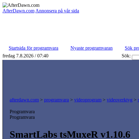
AfterDawn.com
Annonsera på vår sida
Startsida för programvara
Nyaste programvaran
Sök pr
fredag 7.8.2026 / 07:40
Sök:
afterdawn.com
>
programvara
>
videoprogram
>
videoverktyg
>
Programvara
Programvara
SmartLabs tsMuxeR v1.10.6