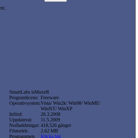
etc.
SmartLabs tsMuxeR
Programlicens:
Freeware
Operativsystem:
Vista/ Win2k/ Win98/ WinME/
WinNT/ WinXP
Införd:
26.3.2008
Uppdaterat:
11.5.2009
Nedladdningar:
418,526 gånger
Filstorlek:
2.62 MB
Programmets
Klicka här