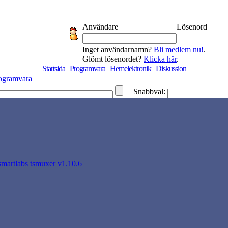
Användare
Lösenord
Inget användarnamn?
Bli medlem nu!
.
Glömt lösenordet?
Klicka här
.
Startsida
Programvara
Hemelektronik
Diskussion
ogramvara
Snabbval:
smartlabs tsmuxer v1.10.6