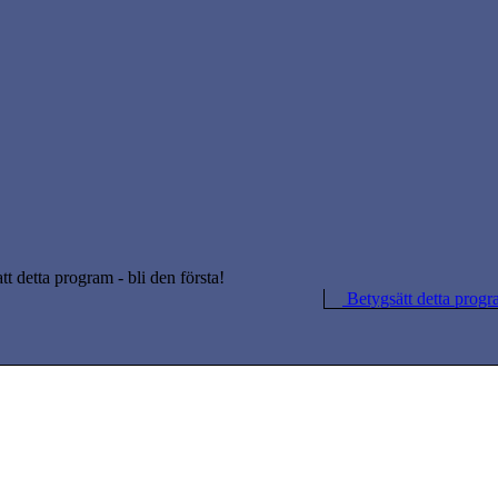
att detta program - bli den första!
Betygsätt detta progr