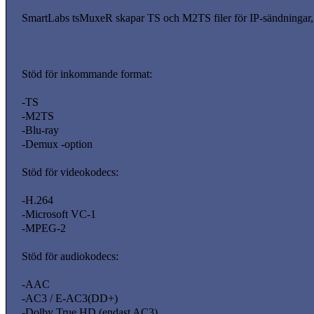
SmartLabs tsMuxeR skapar TS och M2TS filer för IP-sändningar, o
Stöd för inkommande format:
-TS
-M2TS
-Blu-ray
-Demux -option
Stöd för videokodecs:
-H.264
-Microsoft VC-1
-MPEG-2
Stöd för audiokodecs:
-AAC
-AC3 / E-AC3(DD+)
-Dolby True HD (endast AC3)