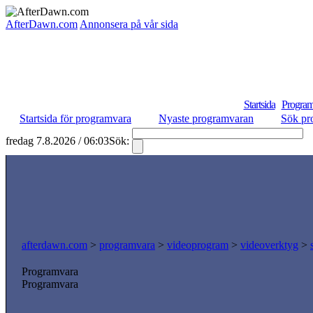
AfterDawn.com
Annonsera på vår sida
Startsida
Program
Startsida för programvara
Nyaste programvaran
Sök pr
fredag 7.8.2026 / 06:03
Sök:
S
afterdawn.com
>
programvara
>
videoprogram
>
videoverktyg
>
Programvara
Programvara