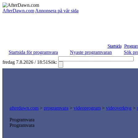
AfterDawn.com
Annonsera på vår sida
Startsida
Program
Startsida för programvara
Nyaste programvaran
Sök pr
fredag 7.8.2026 / 18:51
Sök:
S
afterdawn.com
>
programvara
>
videoprogram
>
videoverktyg
>
Programvara
Programvara