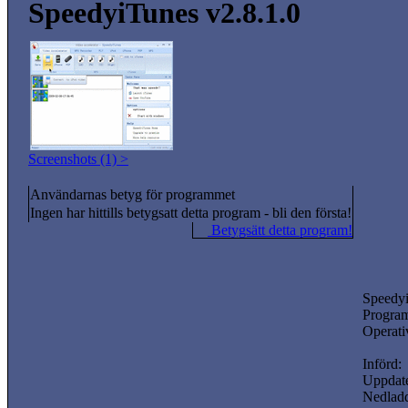
SpeedyiTunes v2.8.1.0
Screenshots (1) >
Användarnas betyg för programmet
Ingen har hittills betygsatt detta program - bli den första!
Betygsätt detta program!
Speedy
Program
Operati
Införd:
Uppdate
Nedladd