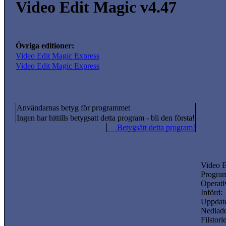
Video Edit Magic v4.47
Övriga editioner:
Video Edit Magic Express
Video Edit Magic Express
Användarnas betyg för programmet
Ingen har hittills betygsatt detta program - bli den första!
Betygsätt detta program!
Video E
Program
Operati
Införd:
Uppdate
Nedladd
Filstorl