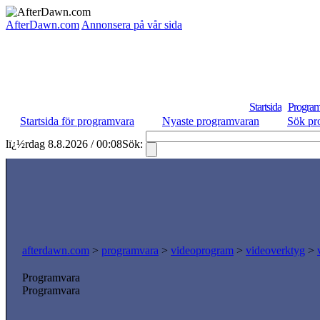
AfterDawn.com
Annonsera på vår sida
Startsida
Program
Startsida för programvara
Nyaste programvaran
Sök pr
lï¿½rdag 8.8.2026 / 00:08
Sök:
afterdawn.com
>
programvara
>
videoprogram
>
videoverktyg
>
Programvara
Programvara