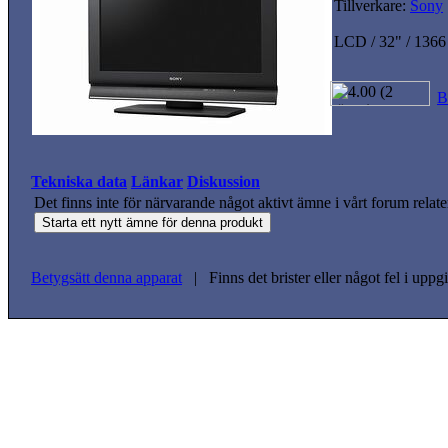
Tillverkare:
Sony
LCD / 32" / 1366
B
Tekniska data
Länkar
Diskussion
Det finns inte för närvarande något aktivt ämne i vårt forum relate
Betygsätt denna apparat
| Finns det brister eller något fel i upp