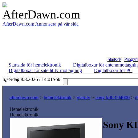
AfterDawn.com
Annonsera på vår sida
Startsida
Program
Startsida för hemelektronik
Digitalboxar för antennmottagni
Digitalboxar för satellit-tv-mottagning
Digitalboxar för PC
lï¿½rdag 8.8.2026 / 14:01
Sök:
afterdawn.com
>
hemelektronik
>
platt-tv
>
sony kdl-32l4000
>
d
Hemelektronik
Hemelektronik
Sony K