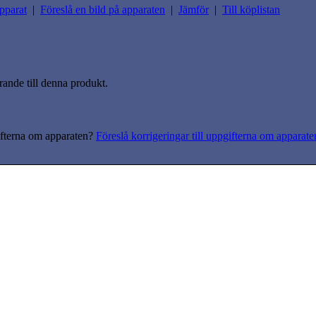
pparat
|
Föreslå en bild på apparaten
|
Jämför
|
Till köplistan
rande till denna produkt.
gifterna om apparaten?
Föreslå korrigeringar till uppgifterna om apparate