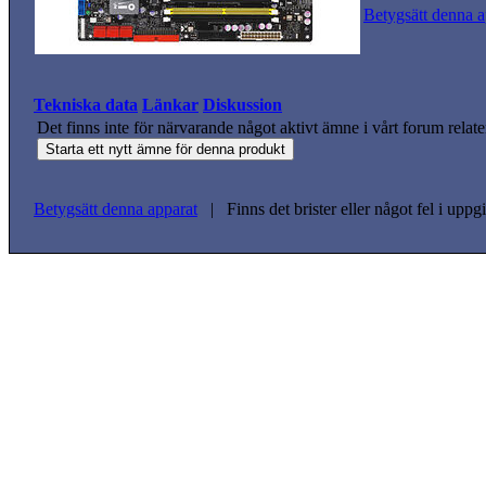
Betygsätt denna a
Tekniska data
Länkar
Diskussion
Det finns inte för närvarande något aktivt ämne i vårt forum relate
Betygsätt denna apparat
| Finns det brister eller något fel i upp