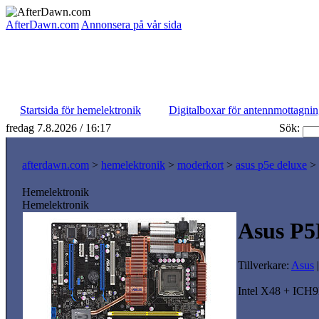
AfterDawn.com
Annonsera på vår sida
Startsida för hemelektronik
Digitalboxar för antennmottagni
fredag 7.8.2026 / 16:17
Sök:
afterdawn.com
>
hemelektronik
>
moderkort
>
asus p5e deluxe
>
Hemelektronik
Hemelektronik
Asus P5
Tillverkare:
Asus
Intel X48 + ICH