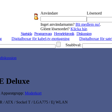
Användare
Lösenord
Inget användarnamn?
Bli medlem nu!
.
Glömt lösenordet?
Klicka här
.
Startsida
Programvara
Hemelektronik
Diskussion
ng
Digitalboxar för kabel-tv-mottagning
Digitalboxar för sate
Snabbval:
diskussion
E Deluxe
| Apparatgrupp:
Moderkort
9R / ATX / Sockel T / LGA775 / Ej WLAN