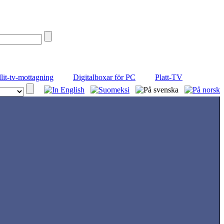
llit-tv-mottagning
Digitalboxar för PC
Platt-TV