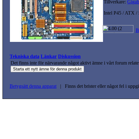
Tillverkare:
Gigab
Intel P45 / ATX 
B
Tekniska data
Länkar
Diskussion
Det finns inte för närvarande något aktivt ämne i vårt forum relate
Betygsätt denna apparat
| Finns det brister eller något fel i upp