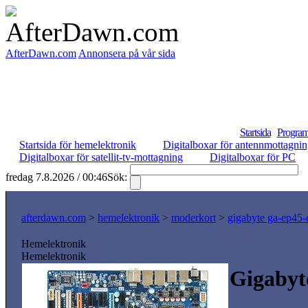
AfterDawn.com
Annonsera på vår sida
Startsida
Program
Startsida för hemelektronik
Digitalboxar för antennmottagni
Digitalboxar för satellit-tv-mottagning
Digitalboxar för PC
fredag 7.8.2026 / 00:46
Sök:
S
afterdawn.com
>
hemelektronik
>
moderkort
>
gigabyte ga-ep45-
Hemelektronik
Hemelektronik
Gigaby