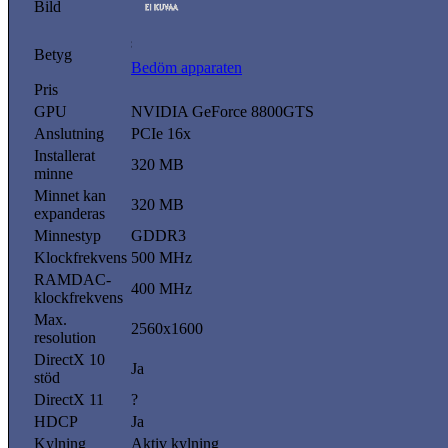
Bild
Betyg
Bedöm apparaten
Pris
GPU
NVIDIA GeForce 8800GTS
Anslutning
PCIe 16x
Installerat
320 MB
minne
Minnet kan
320 MB
expanderas
Minnestyp
GDDR3
Klockfrekvens
500 MHz
RAMDAC-
400 MHz
klockfrekvens
Max.
2560x1600
resolution
DirectX 10
Ja
stöd
DirectX 11
?
HDCP
Ja
Kylning
Aktiv kylning