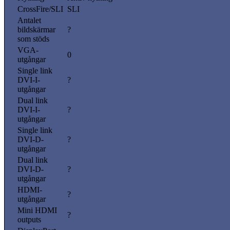
CrossFire/SLI
SLI
Antalet
bildskärmar
?
som stöds
VGA-
0
utgångar
Single link
DVI-I-
?
utgångar
Dual link
DVI-I-
?
utgångar
Single link
DVI-D-
?
utgångar
Dual link
DVI-D-
?
utgångar
HDMI-
?
utgångar
Mini HDMI
?
outputs