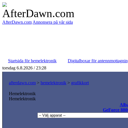
AfterDawn.com
Annonsera på vår sida
Startsida för hemelektronik
Digitalboxar för antennmottagni
torsdag 6.8.2026 / 23:28
afterdawn.com
>
hemelektronik
>
grafikkort
Hemelektronik
Hemelektronik
Alb
GeForce 88