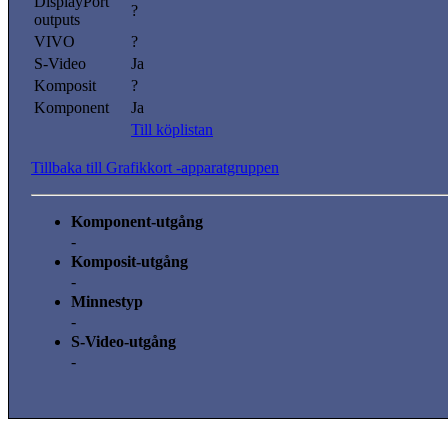
DisplayPort
?
outputs
VIVO
?
S-Video
Ja
Komposit
?
Komponent
Ja
Till köplistan
Tillbaka till Grafikkort -apparatgruppen
Komponent-utgång
-
Komposit-utgång
-
Minnestyp
-
S-Video-utgång
-