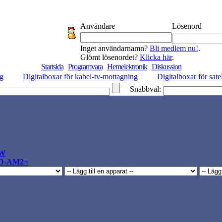
Användare
Lösenord
Inget användarnamn?
Bli medlem nu!
.
Glömt lösenordet?
Klicka här
.
Startsida
Programvara
Hemelektronik
Diskussion
ng
Digitalboxar för kabel-tv-mottagning
Digitalboxar för sate
Snabbval:
W
D-AM2+