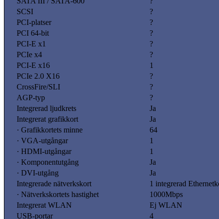
SATA III / SATA-600
?
SCSI
?
PCI-platser
?
PCI 64-bit
?
PCI-E x1
?
PCIe x4
?
PCI-E x16
1
PCIe 2.0 X16
?
CrossFire/SLI
?
AGP-typ
?
Integrerad ljudkrets
Ja
Integrerat grafikkort
Ja
· Grafikkortets minne
64
· VGA-utgångar
1
· HDMI-utgångar
1
· Komponentutgång
Ja
· DVI-utgång
Ja
Integrerade nätverkskort
1 integrerad Ethernetk
· Nätverkskortets hastighet
1000Mbps
Integrerat WLAN
Ej WLAN
USB-portar
4