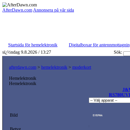
AfterDawn.com
Annonsera på vår sida
Startsida för hemelektronik
Digitalboxar för antennmottagni
sï¿½ndag 9.8.2026 / 13:27
Sök:
afterdawn.com
>
hemelektronik
>
moderkort
Hemelektronik
Hemelektronik
J&
RS780UV
Bild
Betyg