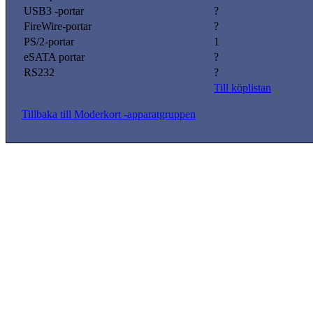
USB3 -portar
?
FireWire-portar
?
PS/2-portar
1
eSATA portar
?
RS232
?
Till köplistan
Tillbaka till Moderkort -apparatgruppen