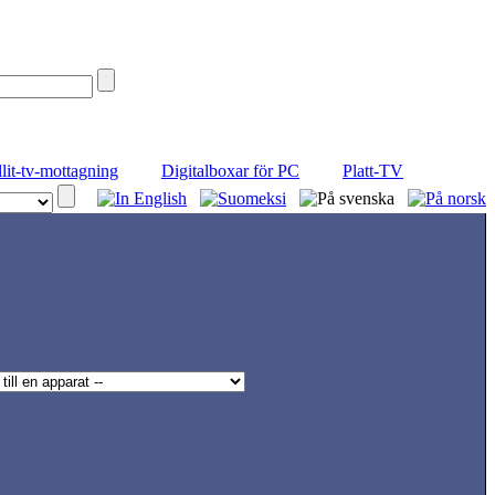
llit-tv-mottagning
Digitalboxar för PC
Platt-TV