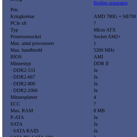
Bedöm apparaten
Pris
Kringkretsar
AMD 780G + SB700
PCIe x8
?
Typ
Micro ATX
Prosessorsockel
Socket AM2+
Max. antal processorer
1
Max. bandbredd
5200 MHz
BIOS
AMI
Minnestyp
DDR II
· DDR2-533
Ja
· DDR2-667
Ja
· DDR2-800
Ja
· DDR2-1066
Ja
Minnesplatser
4
ECC
?
Max. RAM
8 MB
P-ATA
Ja
SATA
Ja
· SATA RAID
Ja