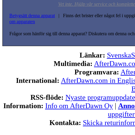
Vet inte. Hjälp vår service och komplett
Betygsätt denna apparat
| Finns det brister eller något fel i upp
om apparaten
Frågor som hänför sig till denna apparat? Diskutera om denna och
Länkar:
SvenskaS
Multimedia:
AfterDawn.c
Programvara:
Afte
International:
AfterDawn.com in Engli
B
RSS-flöde:
Nyaste programuppdate
Information:
Info om AfterDawn Oy
|
Annon
uppgifte
Kontakta:
Skicka returinfor