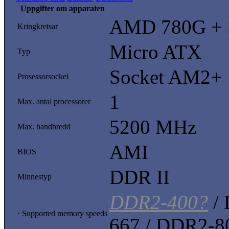
Uppgifter om apparaten
AMD 780G + 
Kringkretsar
Micro ATX
Typ
Socket AM2+
Prosessorsockel
1
Max. antal processorer
5200 MHz
Max. bandbredd
AMI
BIOS
DDR II
Minnestyp
DDR2-400?
/ 
· Supported memory speeds
667 / DDR2-8