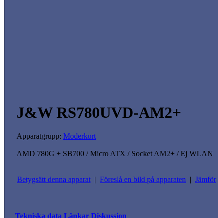
J&W RS780UVD-AM2+
Apparatgrupp:
Moderkort
AMD 780G + SB700 / Micro ATX / Socket AM2+ / Ej WLAN
Betygsätt denna apparat
|
Föreslå en bild på apparaten
|
Jämför
Tekniska data
Länkar
Diskussion