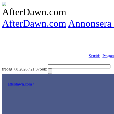
AfterDawn.com
Annonsera 
Startsida
Program
fredag 7.8.2026 / 21:37
Sök:
S
afterdawn.com /