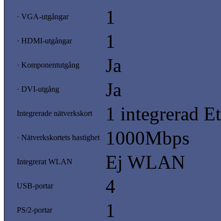
1
· VGA-utgångar
1
· HDMI-utgångar
Ja
· Komponentutgång
Ja
· DVI-utgång
1 integrerad E
Integrerade nätverkskort
1000Mbps
· Nätverkskortets hastighet
Ej WLAN
Integrerat WLAN
4
USB-portar
1
PS/2-portar