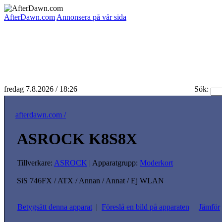
AfterDawn.com
Annonsera på vår sida
fredag 7.8.2026 / 18:26
Sök:
afterdawn.com /
ASROCK K8S8X
Tillverkare:
ASROCK
| Apparatgrupp:
Moderkort
SiS 746FX / ATX / Annan / Annat / Ej WLAN
Betygsätt denna apparat
|
Föreslå en bild på apparaten
|
Jämför