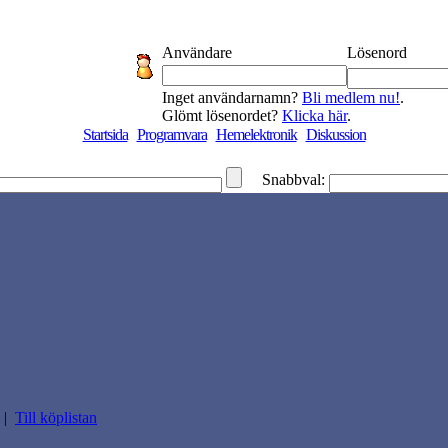
Användare
Lösenord
Inget användarnamn?
Bli medlem nu!
.
Glömt lösenordet?
Klicka här
.
Startsida
Programvara
Hemelektronik
Diskussion
Snabbval:
|
Till köplistan