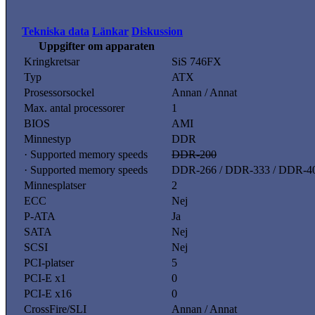
Tekniska data
Länkar
Diskussion
Uppgifter om apparaten
Kringkretsar
SiS 746FX
Typ
ATX
Prosessorsockel
Annan / Annat
Max. antal processorer
1
BIOS
AMI
Minnestyp
DDR
· Supported memory speeds
DDR-200
· Supported memory speeds
DDR-266 / DDR-333 / DDR-4
Minnesplatser
2
ECC
Nej
P-ATA
Ja
SATA
Nej
SCSI
Nej
PCI-platser
5
PCI-E x1
0
PCI-E x16
0
CrossFire/SLI
Annan / Annat