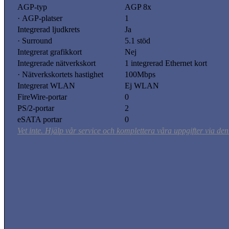
AGP-typ
AGP 8x
· AGP-platser
1
Integrerad ljudkrets
Ja
· Surround
5.1 stöd
Integrerat grafikkort
Nej
Integrerade nätverkskort
1 integrerad Ethernet kort
· Nätverkskortets hastighet
100Mbps
Integrerat WLAN
Ej WLAN
FireWire-portar
0
PS/2-portar
2
eSATA portar
0
Vet inte. Hjälp vår service och komplettera våra uppgifter via den