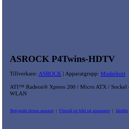
ASROCK P4Twins-HDTV
Tillverkare:
ASROCK
| Apparatgrupp:
Moderkort
ATI™ Radeon® Xpress 200 / Micro ATX / Sockel 4
WLAN
Betygsätt denna apparat
|
Föreslå en bild på apparaten
|
Jämför