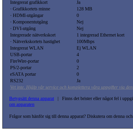
Integrerat grafikkort
Ja
· Grafikkortets minne
128 MB
· HDMI-utgångar
0
· Komponentutgång
Nej
· DVI-utgång
Nej
Integrerade nätverkskort
1 integrerad Ethernet kort
· Nätverkskortets hastighet
100Mbps
Integrerat WLAN
Ej WLAN
USB-portar
4
FireWire-portar
0
PS/2-portar
2
eSATA portar
0
RS232
Ja
Vet inte. Hjälp vår service och komplettera våra uppgifter via den
Betygsätt denna apparat
| Finns det brister eller något fel i upp
om apparaten
Frågor som hänför sig till denna apparat? Diskutera om denna och