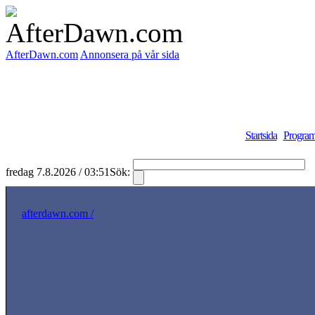
AfterDawn.com
Annonsera på vår sida
Startsida
Program
fredag 7.8.2026 / 03:51
Sök:
S
afterdawn.com /