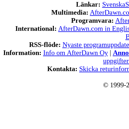
Länkar:
SvenskaS
Multimedia:
AfterDawn.c
Programvara:
Afte
International:
AfterDawn.com in Engli
B
RSS-flöde:
Nyaste programuppdate
Information:
Info om AfterDawn Oy
|
Annon
uppgifte
Kontakta:
Skicka returinfor
© 1999-2