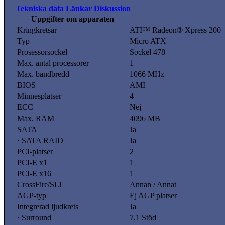
Tekniska data
Länkar
Diskussion
Uppgifter om apparaten
Kringkretsar
ATI™ Radeon® Xpress 200
Typ
Micro ATX
Prosessorsockel
Sockel 478
Max. antal processorer
1
Max. bandbredd
1066 MHz
BIOS
AMI
Minnesplatser
4
ECC
Nej
Max. RAM
4096 MB
SATA
Ja
· SATA RAID
Ja
PCI-platser
2
PCI-E x1
1
PCI-E x16
1
CrossFire/SLI
Annan / Annat
AGP-typ
Ej AGP platser
Integrerad ljudkrets
Ja
· Surround
7.1 Stöd