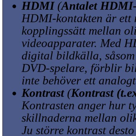
HDMI
(
Antalet HDMI
HDMI-kontakten är ett ny
kopplingssätt mellan ol
videoapparater. Med H
digital bildkälla, såsom 
DVD-spelare, förblir bil
inte behöver ett analog
Kontrast
(
Kontrast (t.e
Kontrasten anger hur ty
skillnaderna mellan olik
Ju större kontrast desto