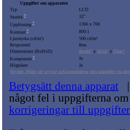
Uppgifter om apparaten
Typ
LCD
?
32"
Storlek
?
1366 x 768
Upplösning
?
800:1
Kontrast
Ljusstyrka (cd/m²)
500 cd/m²
Responstid
8ms
Dimensioner (BxHxD)
Bredd?
x
Höjd?
x
Djup?
?
Ja
Komponent
Högtalare
Ja
Vet inte. Hjälp vår service och komplettera våra uppgifter via den
Betygsätt denna apparat
| 
något fel i uppgifterna o
korrigeringar till uppgift