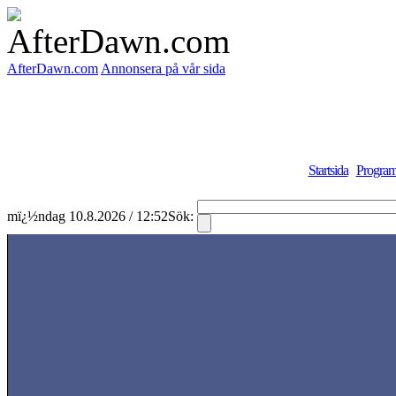
AfterDawn.com
Annonsera på vår sida
Startsida
Program
mï¿½ndag 10.8.2026 / 12:52
Sök: