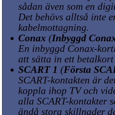
sådan även som en digit
Det behövs alltså inte e
kabelmottagning.
Conax
(
Inbyggd Conax
En inbyggd Conax-kortl
att sätta in ett betalkor
SCART 1
(
Första SCAR
SCART-kontakten är det 
koppla ihop TV och vid
alla SCART-kontakter se
ändå stora skillnader 