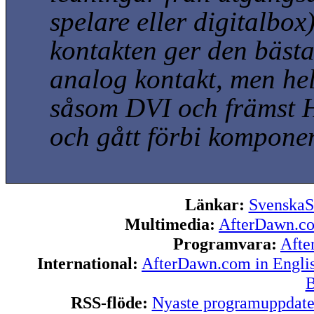
spelare eller digitalbox
kontakten ger den bästa
analog kontakt, men helt
såsom DVI och främst H
och gått förbi kompone
Länkar:
SvenskaS
Multimedia:
AfterDawn.c
Programvara:
Afte
International:
AfterDawn.com in Engli
B
RSS-flöde:
Nyaste programuppdate