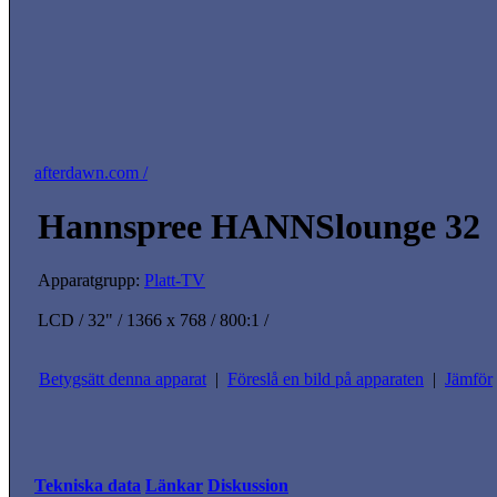
afterdawn.com /
Hannspree HANNSlounge 32
Apparatgrupp:
Platt-TV
LCD / 32" / 1366 x 768 / 800:1 /
Betygsätt denna apparat
|
Föreslå en bild på apparaten
|
Jämför
Tekniska data
Länkar
Diskussion