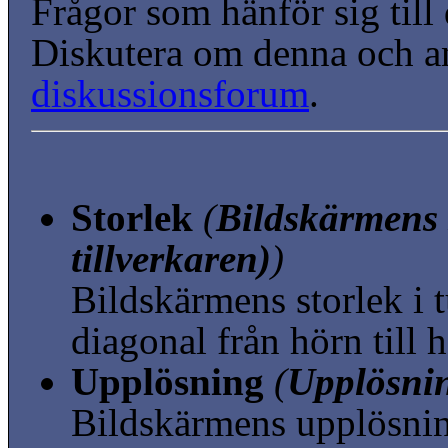
Frågor som hänför sig till
Diskutera om denna och a
diskussionsforum
.
Storlek
(
Bildskärmens s
tillverkaren)
)
Bildskärmens storlek i
diagonal från hörn till 
Upplösning
(
Upplösnin
Bildskärmens upplösni