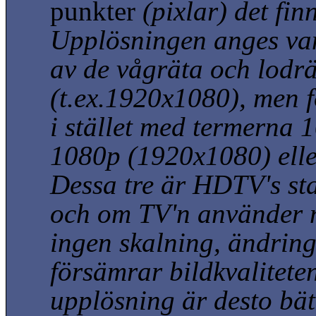
punkter
(pixlar)
det fin
Upplösningen anges va
av de vågräta och lodr
(t.ex.1920x1080)
, men 
i stället med termerna 
1080p
(1920x1080)
ell
Dessa tre är HDTV's st
och om TV'n använder 
ingen skalning, ändrin
försämrar bildkvalitete
upplösning är desto bätt