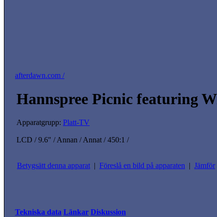
afterdawn.com /
Hannspree Picnic featuring W
Apparatgrupp:
Platt-TV
LCD / 9.6" / Annan / Annat / 450:1 /
Betygsätt denna apparat
|
Föreslå en bild på apparaten
|
Jämför
Tekniska data
Länkar
Diskussion