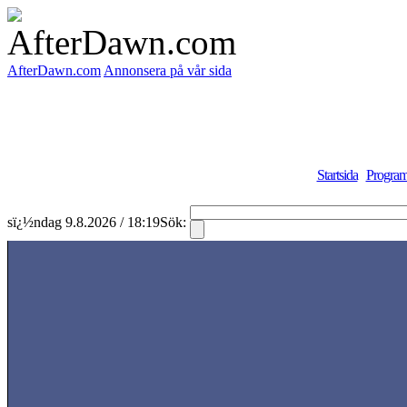
AfterDawn.com
Annonsera på vår sida
Startsida
Program
sï¿½ndag 9.8.2026 / 18:19
Sök: