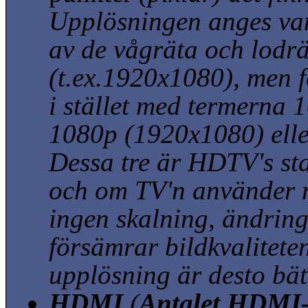
Upplösningen anges va
av de vågräta och lodr
(t.ex.1920x1080)
, men 
i stället med termerna 
1080p
(1920x1080)
ell
Dessa tre är HDTV's st
och om TV'n använder 
ingen skalning, ändrin
försämrar bildkvalitete
upplösning är desto bätt
HDMI
(
Antalet HDMI