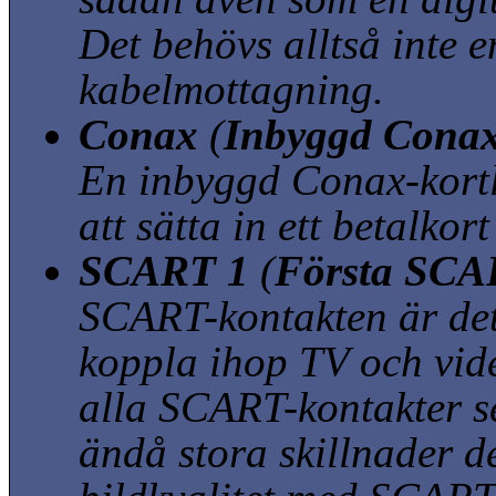
Det behövs alltså inte e
kabelmottagning.
Conax
(
Inbyggd Conax
En inbyggd Conax-kortl
att sätta in ett betalkor
SCART 1
(
Första SCAR
SCART-kontakten är det 
koppla ihop TV och vid
alla SCART-kontakter se
ändå stora skillnader 