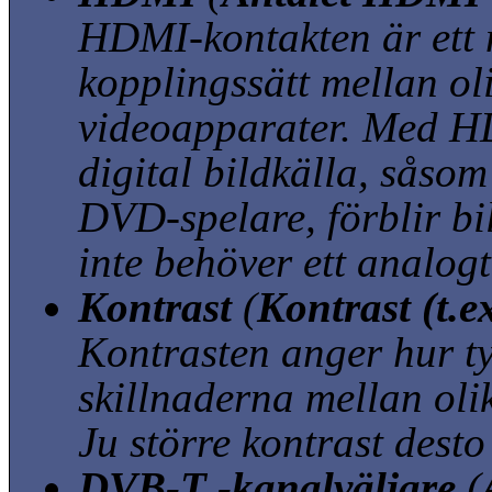
HDMI-kontakten är ett ny
kopplingssätt mellan ol
videoapparater. Med H
digital bildkälla, såsom 
DVD-spelare, förblir bil
inte behöver ett analog
Kontrast
(
Kontrast (t.e
Kontrasten anger hur ty
skillnaderna mellan olik
Ju större kontrast desto
DVB-T -kanalväljare
(