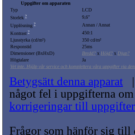
Uppgifter om apparaten
Typ
LCD
?
9,6"
Storlek
?
Annan / Annat
Upplösning
?
450:1
Kontrast
Ljusstyrka (cd/m²)
350 cd/m²
Responstid
25ms
Dimensioner (BxHxD)
Bredd?
x
Höjd?
x
Djup?
Högtalare
Ja
Vet inte. Hjälp vår service och komplettera våra uppgifter via den
Betygsätt denna apparat
| 
något fel i uppgifterna o
korrigeringar till uppgift
Frågor som hänför sig till