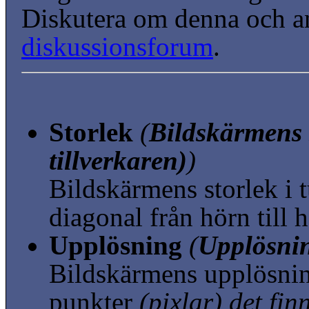
Diskutera om denna och a
diskussionsforum
.
Storlek
(
Bildskärmens s
tillverkaren)
)
Bildskärmens storlek i
diagonal från hörn till 
Upplösning
(
Upplösnin
Bildskärmens upplösni
punkter
(pixlar)
det fin