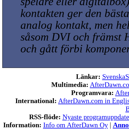
spelare eller digitalbox
kontakten ger den bästa
analog kontakt, men helt
såsom DVI och främst H
och gått förbi kompone
Länkar:
SvenskaS
Multimedia:
AfterDawn.c
Programvara:
Afte
International:
AfterDawn.com in Engli
B
RSS-flöde:
Nyaste programuppdate
Information:
Info om AfterDawn Oy
|
Annon