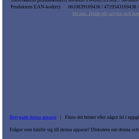
Produktens EAN-kod(er)
0610839169436 / 4719543169438 
Vet inte. Hjälp vår service och ko
Betygsätt denna apparat
| Finns det brister eller något fel i upp
Frågor som hänför sig till denna apparat? Diskutera om denna och