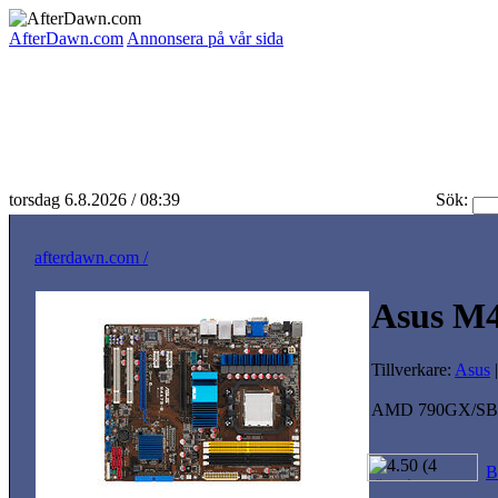
AfterDawn.com
Annonsera på vår sida
torsdag 6.8.2026 / 08:39
Sök:
afterdawn.com /
Asus M
Tillverkare:
Asus
AMD 790GX/SB75
B