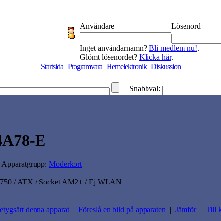
Användare
Lösenord
Inget användarnamn?
Bli medlem nu!
.
Glömt lösenordet?
Klicka här
.
Startsida
Programvara
Hemelektronik
Diskussion
Snabbval:
4A78-E
| Apparatgrupp:
Moderkort
0 / ATX / Socket AM2+ / Ej WLAN
etygsätt denna apparat
|
Föreslå en bild på apparaten
|
Jämför
|
Till 