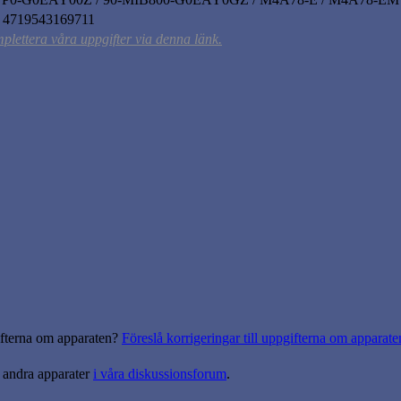
/ 4719543169711
mplettera våra uppgifter via denna länk.
gifterna om apparaten?
Föreslå korrigeringar till uppgifterna om apparate
 andra apparater
i våra diskussionsforum
.