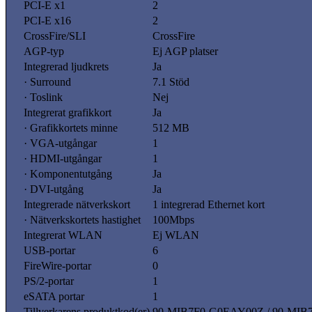
PCI-E x1
2
PCI-E x16
2
CrossFire/SLI
CrossFire
AGP-typ
Ej AGP platser
Integrerad ljudkrets
Ja
· Surround
7.1 Stöd
· Toslink
Nej
Integrerat grafikkort
Ja
· Grafikkortets minne
512 MB
· VGA-utgångar
1
· HDMI-utgångar
1
· Komponentutgång
Ja
· DVI-utgång
Ja
Integrerade nätverkskort
1 integrerad Ethernet kort
· Nätverkskortets hastighet
100Mbps
Integrerat WLAN
Ej WLAN
USB-portar
6
FireWire-portar
0
PS/2-portar
1
eSATA portar
1
Tillverkarens produktkod(er)
90-MIB7F0-G0EAY00Z / 90-MIB