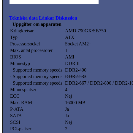
Tekniska data
Länkar
Diskussion
Uppgifter om apparaten
Kringkretsar
AMD 790GX/SB750
Typ
ATX
Prosessorsockel
Socket AM2+
Max. antal processorer
1
BIOS
AMI
Minnestyp
DDR II
· Supported memory speeds
DDR2-400
· Supported memory speeds
DDR2-533
· Supported memory speeds
DDR2-667 / DDR2-800 / DDR2-1
Minnesplatser
4
ECC
Nej
Max. RAM
16000 MB
P-ATA
Ja
SATA
Ja
SCSI
Nej
PCI-platser
2