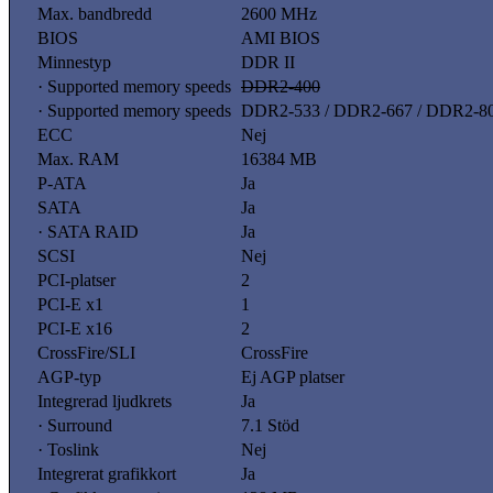
Max. bandbredd
2600 MHz
BIOS
AMI BIOS
Minnestyp
DDR II
· Supported memory speeds
DDR2-400
· Supported memory speeds
DDR2-533 / DDR2-667 / DDR2-8
ECC
Nej
Max. RAM
16384 MB
P-ATA
Ja
SATA
Ja
· SATA RAID
Ja
SCSI
Nej
PCI-platser
2
PCI-E x1
1
PCI-E x16
2
CrossFire/SLI
CrossFire
AGP-typ
Ej AGP platser
Integrerad ljudkrets
Ja
· Surround
7.1 Stöd
· Toslink
Nej
Integrerat grafikkort
Ja