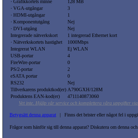
· Grafikkortets minne
128 MB
· VGA-utgångar
3
· HDMI-utgångar
1
· Komponentutgång
Nej
· DVI-utgång
Nej
Integrerade nätverkskort
1 integrerad Ethernet kort
· Nätverkskortets hastighet
1000Mbps
Integrerat WLAN
Ej WLAN
USB-portar
4
FireWire-portar
0
PS/2-portar
2
eSATA portar
0
RS232
Nej
Tillverkarens produktkod(er)
A790GXH/128M
Produktens EAN-kod(er)
4711140873060
Vet inte. Hjälp vår service och komplettera våra uppgifter vi
Betygsätt denna apparat
| Finns det brister eller något fel i upp
Frågor som hänför sig till denna apparat? Diskutera om denna och