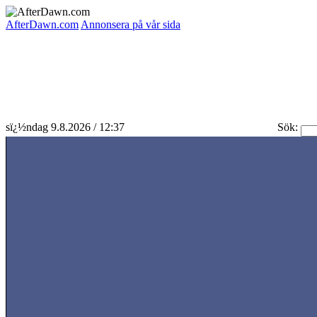
AfterDawn.com
Annonsera på vår sida
sï¿½ndag 9.8.2026 / 12:37
Sök: