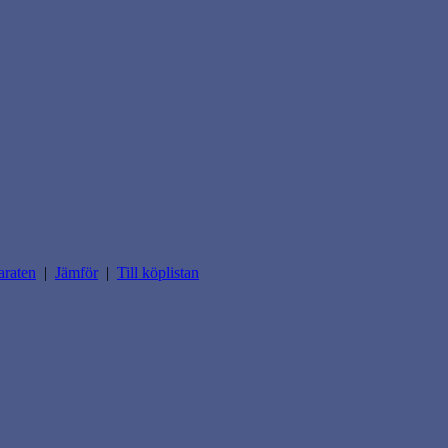
araten
|
Jämför
|
Till köplistan