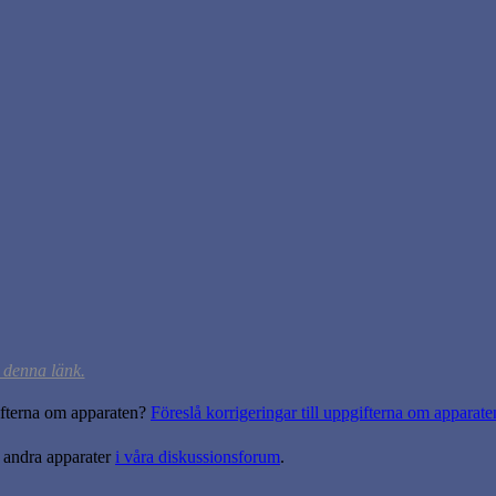
a denna länk.
gifterna om apparaten?
Föreslå korrigeringar till uppgifterna om apparate
 andra apparater
i våra diskussionsforum
.