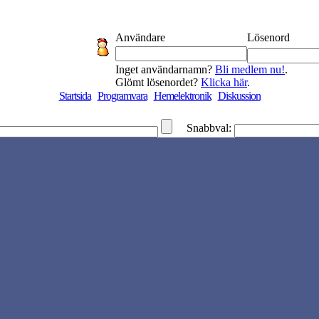
Användare
Lösenord
Inget användarnamn?
Bli medlem nu!
.
Glömt lösenordet?
Klicka här
.
Startsida
Programvara
Hemelektronik
Diskussion
Snabbval: