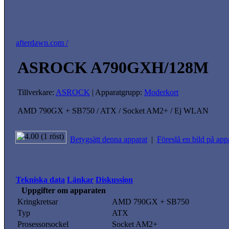
afterdawn.com /
ASROCK A790GXH/128M
Tillverkare:
ASROCK
| Apparatgrupp:
Moderkort
AMD 790GX + SB750 / ATX / Socket AM2+ / Ej WLAN
Betygsätt denna apparat
|
Föreslå en bild på app
Tekniska data
Länkar
Diskussion
Uppgifter om apparaten
Kringkretsar
AMD 790GX + SB750
Typ
ATX
Prosessorsockel
Socket AM2+