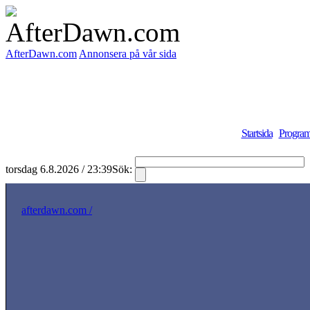
AfterDawn.com
Annonsera på vår sida
Startsida
Program
torsdag 6.8.2026 / 23:39
Sök:
afterdawn.com /