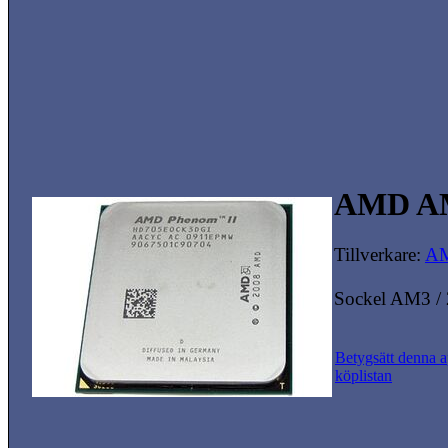
AMD AM
Tillverkare:
A
Sockel AM3 / 
Betygsätt denna a
köplistan