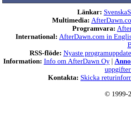
Länkar:
SvenskaS
Multimedia:
AfterDawn.c
Programvara:
Afte
International:
AfterDawn.com in Engli
B
RSS-flöde:
Nyaste programuppdate
Information:
Info om AfterDawn Oy
|
Annon
uppgifte
Kontakta:
Skicka returinfor
© 1999-2