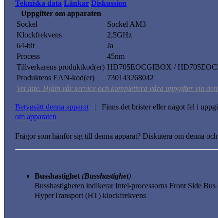
Tekniska data
Länkar
Diskussion
Uppgifter om apparaten
Sockel
Sockel AM3
Klockfrekvens
2,5GHz
64-bit
Ja
Process
45nm
Tillverkarens produktkod(er)
HD705EOCGIBOX / HD705EOC
Produktens EAN-kod(er)
730143268042
Vet inte. Hjälp vår service och komplettera våra uppgifter via den
Betygsätt denna apparat
| Finns det brister eller något fel i upp
om apparaten
Frågor som hänför sig till denna apparat? Diskutera om denna och
Busshastighet
(
Busshastighet
)
Busshastigheten indikerar Intel-processorns Front Side B
HyperTransport (HT) klockfrekvens