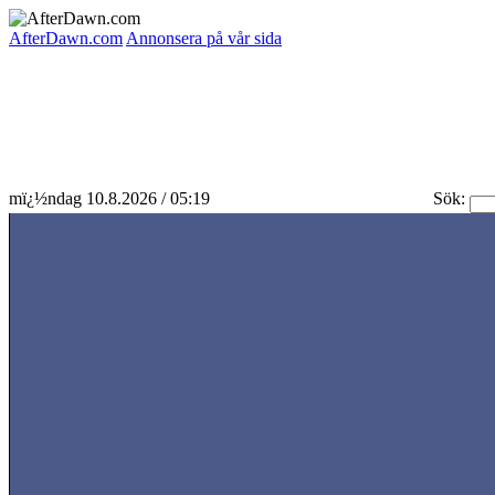
AfterDawn.com
Annonsera på vår sida
mï¿½ndag 10.8.2026 / 05:19
Sök: