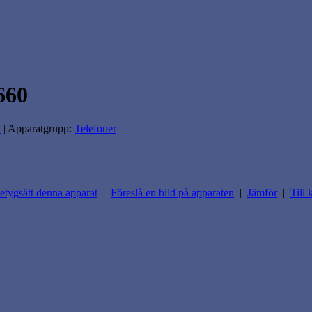
660
a
| Apparatgrupp:
Telefoner
etygsätt denna apparat
|
Föreslå en bild på apparaten
|
Jämför
|
Till 