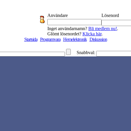
Användare
Lösenord
Inget användarnamn?
Bli medlem nu!
.
Glömt lösenordet?
Klicka här
.
Startsida
Programvara
Hemelektronik
Diskussion
Snabbval: