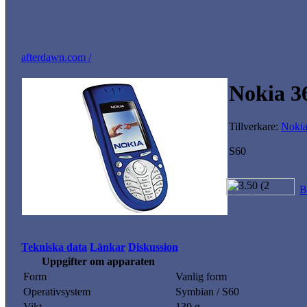
afterdawn.com /
Nokia 3
Tillverkare:
Noki
S60
B
Tekniska data
Länkar
Diskussion
Uppgifter om apparaten
Form
Vanlig form
Operativsystem
Symbian / S60
Vikt
130 g