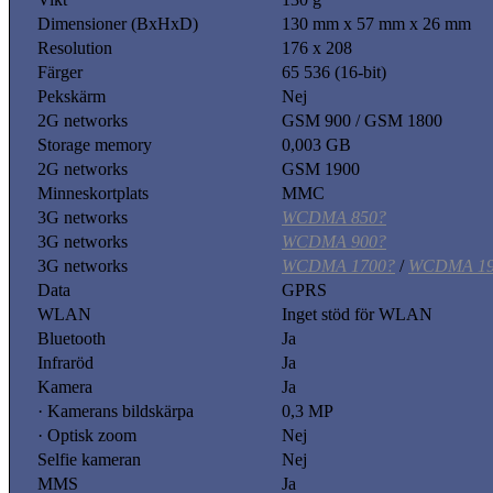
Dimensioner (BxHxD)
130 mm x 57 mm x 26 mm
Resolution
176 x 208
Färger
65 536 (16-bit)
Pekskärm
Nej
2G networks
GSM 900 / GSM 1800
Storage memory
0,003 GB
2G networks
GSM 1900
Minneskortplats
MMC
3G networks
WCDMA 850?
3G networks
WCDMA 900?
3G networks
WCDMA 1700?
/
WCDMA 19
Data
GPRS
WLAN
Inget stöd för WLAN
Bluetooth
Ja
Infraröd
Ja
Kamera
Ja
· Kamerans bildskärpa
0,3 MP
· Optisk zoom
Nej
Selfie kameran
Nej
MMS
Ja