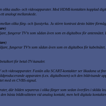
lan olika audio- och videoapparater. Med HDMI-kontakten kopplad digital
 ett analogt mellanskede.
mellan olika färg- och ljusstyrka. Ju större kontrast desto bättre förmå
are
)
are, fungerar TV'n som sådan även som en digitalbox för antennätet. De
jare
)
jare, fungerar TV'n som sådan även som en digitalbox för kabelnätet. De
betalkort för betal-TV-kanaler.
V och videoapparater. Fastän alla SCART-kontakter ser likadana ut fin
ildproducerande apparaten (t.ex. digitalboxen) och den bildvisande ap
atet med en CVBS-signal.
ter, där bilden separeras i olika färger som sedan överförs i skilda 
 den bästa bildkvaliteten vid analog kontakt, men helt digitala konta