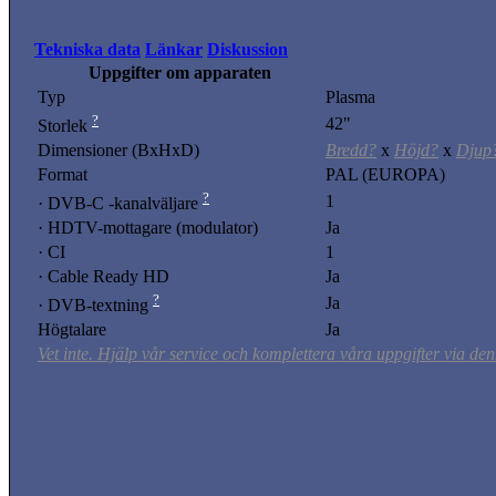
Tekniska data
Länkar
Diskussion
Uppgifter om apparaten
Typ
Plasma
?
42"
Storlek
Dimensioner (BxHxD)
Bredd?
x
Höjd?
x
Djup
Format
PAL (EUROPA)
?
1
· DVB-C -kanalväljare
· HDTV-mottagare (modulator)
Ja
· CI
1
· Cable Ready HD
Ja
?
Ja
· DVB-textning
Högtalare
Ja
Vet inte. Hjälp vår service och komplettera våra uppgifter via den