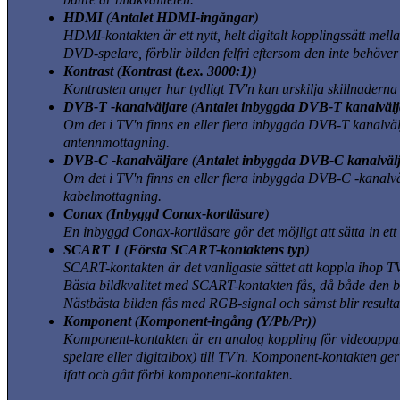
HDMI
(
Antalet HDMI-ingångar
)
HDMI-kontakten är ett nytt, helt digitalt kopplingssätt mel
DVD-spelare, förblir bilden felfri eftersom den inte behöver
Kontrast
(
Kontrast (t.ex. 3000:1)
)
Kontrasten anger hur tydligt TV'n kan urskilja skillnaderna 
DVB-T -kanalväljare
(
Antalet inbyggda DVB-T kanalvälj
Om det i TV'n finns en eller flera inbyggda DVB-T kanalvälj
antennmottagning.
DVB-C -kanalväljare
(
Antalet inbyggda DVB-C kanalväl
Om det i TV'n finns en eller flera inbyggda DVB-C -kanalväl
kabelmottagning.
Conax
(
Inbyggd Conax-kortläsare
)
En inbyggd Conax-kortläsare gör det möjligt att sätta in ett 
SCART 1
(
Första SCART-kontaktens typ
)
SCART-kontakten är det vanligaste sättet att koppla ihop T
Bästa bildkvalitet med SCART-kontakten fås, då både den b
Nästbästa bilden fås med RGB-signal och sämst blir result
Komponent
(
Komponent-ingång (Y/Pb/Pr)
)
Komponent-kontakten är en analog koppling för videoappara
spelare eller digitalbox)
till TV'n. Komponent-kontakten ger
ifatt och gått förbi komponent-kontakten.