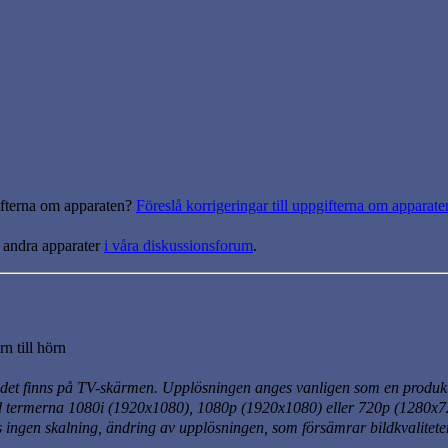
gifterna om apparaten?
Föreslå korrigeringar till uppgifterna om apparate
 andra apparater
i våra diskussionsforum
.
n till hörn
det finns på TV-skärmen. Upplösningen anges vanligen som en produkt
d termerna 1080i
(1920x1080)
, 1080p
(1920x1080)
eller 720p
(1280x7
ngen skalning, ändring av upplösningen, som försämrar bildkvaliteten