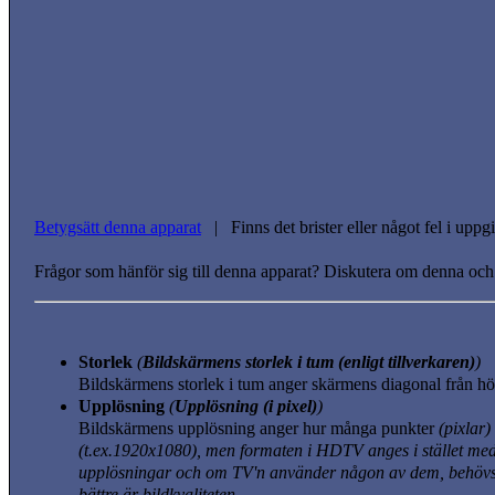
Betygsätt denna apparat
| Finns det brister eller något fel i upp
Frågor som hänför sig till denna apparat? Diskutera om denna och
Storlek
(
Bildskärmens storlek i tum (enligt tillverkaren)
)
Bildskärmens storlek i tum anger skärmens diagonal från hör
Upplösning
(
Upplösning (i pixel)
)
Bildskärmens upplösning anger hur många punkter
(pixlar)
(t.ex.1920x1080)
, men formaten i HDTV anges i stället me
upplösningar och om TV'n använder någon av dem, behövs i
bättre är bildkvaliteten.