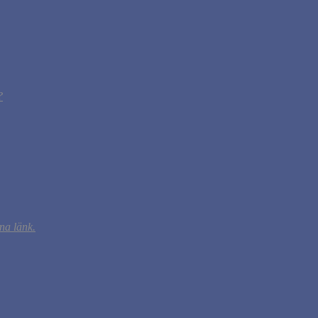
?
na länk.