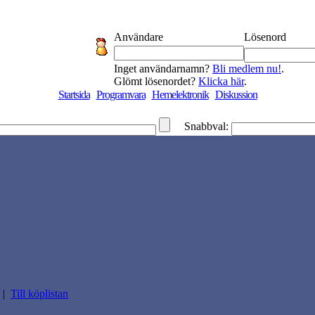
Användare
Lösenord
Inget användarnamn?
Bli medlem nu!
.
Glömt lösenordet?
Klicka här
.
Startsida
Programvara
Hemelektronik
Diskussion
Snabbval:
|
Till köplistan