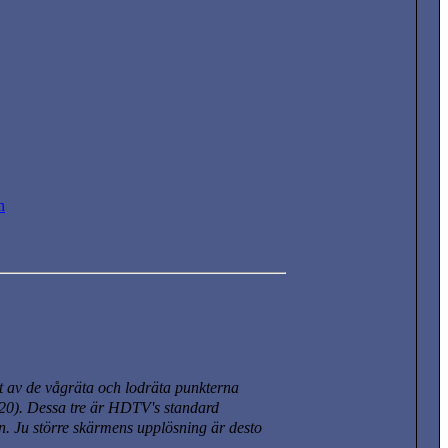
n
 av de vågräta och lodräta punkterna
20)
. Dessa tre är HDTV's standard
. Ju större skärmens upplösning är desto