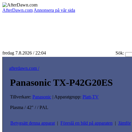
AfterDawn.com
Annonsera på vår sida
fredag 7.8.2026 / 22:04
Sök:
afterdawn.com /
Panasonic TX-P42G20ES
Tillverkare:
Panasonic
| Apparatgrupp:
Platt-TV
Plasma / 42" / / PAL
Betygsätt denna apparat
|
Föreslå en bild på apparaten
|
Jämför