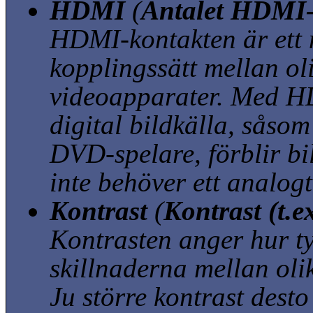
HDMI
(
Antalet HDMI
HDMI-kontakten är ett ny
kopplingssätt mellan ol
videoapparater. Med H
digital bildkälla, såsom 
DVD-spelare, förblir bil
inte behöver ett analog
Kontrast
(
Kontrast (t.e
Kontrasten anger hur ty
skillnaderna mellan olik
Ju större kontrast desto