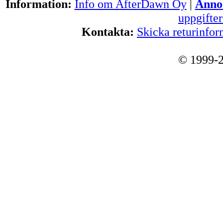
Information:
Info om AfterDawn Oy
|
Annon
uppgifte
Kontakta:
Skicka returinfor
© 1999-2