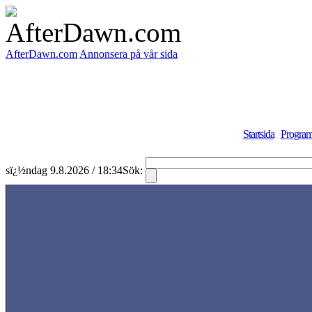
AfterDawn.com
Annonsera på vår sida
Startsida
Program
sï¿½ndag 9.8.2026 / 18:34
Sök: