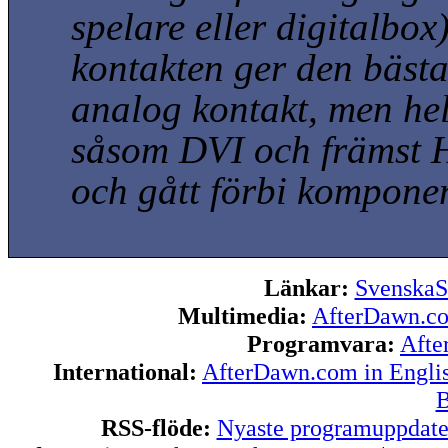
spelare eller digitalbox
kontakten ger den bästa
analog kontakt, men helt
såsom DVI och främst H
och gått förbi kompone
Länkar:
SvenskaS
Multimedia:
AfterDawn.c
Programvara:
Afte
International:
AfterDawn.com in Engli
B
RSS-flöde:
Nyaste programuppdate