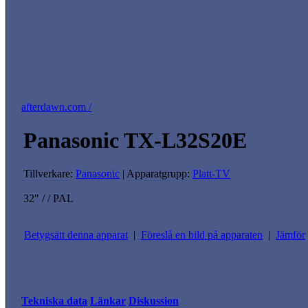
afterdawn.com /
Panasonic TX-L32S20E
Tillverkare:
Panasonic
| Apparatgrupp:
Platt-TV
32" / / PAL
Betygsätt denna apparat
|
Föreslå en bild på apparaten
|
Jämför
Tekniska data
Länkar
Diskussion