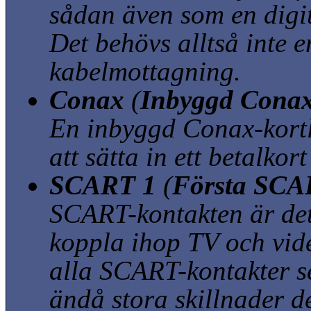
sådan även som en digit
Det behövs alltså inte e
kabelmottagning.
Conax
(
Inbyggd Conax
En inbyggd Conax-kortl
att sätta in ett betalkor
SCART 1
(
Första SCAR
SCART-kontakten är det 
koppla ihop TV och vid
alla SCART-kontakter se
ändå stora skillnader 