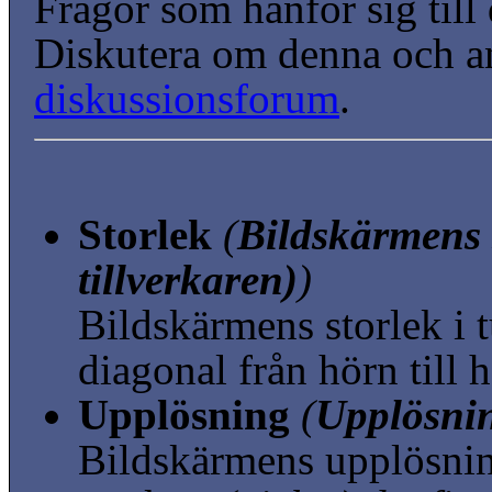
Frågor som hänför sig till
Diskutera om denna och a
diskussionsforum
.
Storlek
(
Bildskärmens s
tillverkaren)
)
Bildskärmens storlek i
diagonal från hörn till 
Upplösning
(
Upplösnin
Bildskärmens upplösni