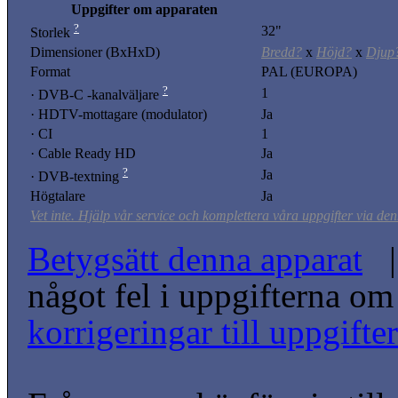
Uppgifter om apparaten
?
32"
Storlek
Dimensioner (BxHxD)
Bredd?
x
Höjd?
x
Djup
Format
PAL (EUROPA)
?
1
· DVB-C -kanalväljare
· HDTV-mottagare (modulator)
Ja
· CI
1
· Cable Ready HD
Ja
?
Ja
· DVB-textning
Högtalare
Ja
Vet inte. Hjälp vår service och komplettera våra uppgifter via den
Betygsätt denna apparat
| 
något fel i uppgifterna o
korrigeringar till uppgift