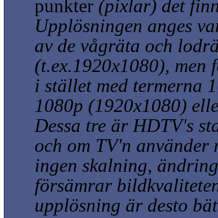
punkter
(pixlar)
det fin
Upplösningen anges va
av de vågräta och lodr
(t.ex.1920x1080)
, men 
i stället med termerna 
1080p
(1920x1080)
ell
Dessa tre är HDTV's st
och om TV'n använder 
ingen skalning, ändrin
försämrar bildkvalitete
upplösning är desto bätt