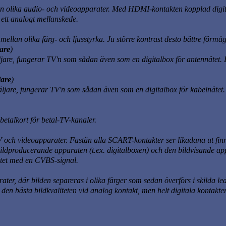
lan olika audio- och videoapparater. Med HDMI-kontakten kopplad digital
 ett analogt mellanskede.
mellan olika färg- och ljusstyrka. Ju större kontrast desto bättre förmå
are
)
are, fungerar TV'n som sådan även som en digitalbox för antennätet. De
jare
)
jare, fungerar TV'n som sådan även som en digitalbox för kabelnätet. De
betalkort för betal-TV-kanaler.
V och videoapparater. Fastän alla SCART-kontakter ser likadana ut fin
ildproducerande apparaten (t.ex. digitalboxen) och den bildvisande ap
atet med en CVBS-signal.
ter, där bilden separeras i olika färger som sedan överförs i skilda 
 den bästa bildkvaliteten vid analog kontakt, men helt digitala konta