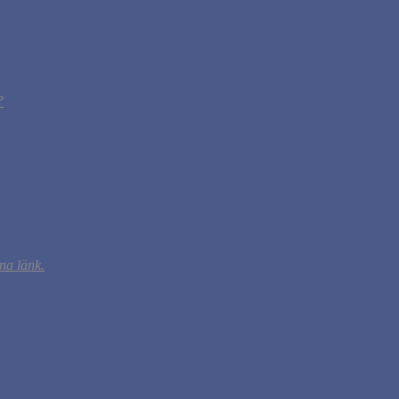
?
na länk.