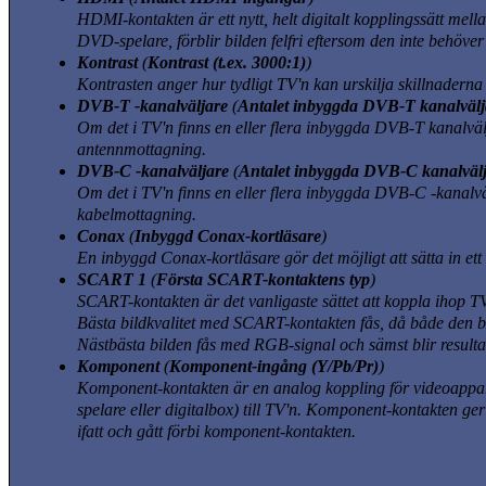
HDMI-kontakten är ett nytt, helt digitalt kopplingssätt mel
DVD-spelare, förblir bilden felfri eftersom den inte behöver
Kontrast
(
Kontrast (t.ex. 3000:1)
)
Kontrasten anger hur tydligt TV'n kan urskilja skillnaderna 
DVB-T -kanalväljare
(
Antalet inbyggda DVB-T kanalvälj
Om det i TV'n finns en eller flera inbyggda DVB-T kanalvälj
antennmottagning.
DVB-C -kanalväljare
(
Antalet inbyggda DVB-C kanalväl
Om det i TV'n finns en eller flera inbyggda DVB-C -kanalväl
kabelmottagning.
Conax
(
Inbyggd Conax-kortläsare
)
En inbyggd Conax-kortläsare gör det möjligt att sätta in ett 
SCART 1
(
Första SCART-kontaktens typ
)
SCART-kontakten är det vanligaste sättet att koppla ihop T
Bästa bildkvalitet med SCART-kontakten fås, då både den b
Nästbästa bilden fås med RGB-signal och sämst blir result
Komponent
(
Komponent-ingång (Y/Pb/Pr)
)
Komponent-kontakten är en analog koppling för videoappara
spelare eller digitalbox)
till TV'n. Komponent-kontakten ger
ifatt och gått förbi komponent-kontakten.