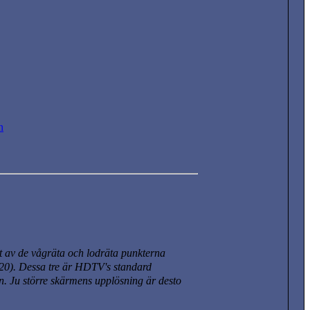
n
 av de vågräta och lodräta punkterna
20)
. Dessa tre är HDTV's standard
. Ju större skärmens upplösning är desto