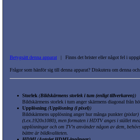
Betygsätt denna apparat
| Finns det brister eller något fel i upp
Frågor som hänför sig till denna apparat? Diskutera om denna och
Storlek
(
Bildskärmens storlek i tum (enligt tillverkaren)
)
Bildskärmens storlek i tum anger skärmens diagonal från hör
Upplösning
(
Upplösning (i pixel)
)
Bildskärmens upplösning anger hur många punkter
(pixlar)
(t.ex.1920x1080)
, men formaten i HDTV anges i stället me
upplösningar och om TV'n använder någon av dem, behövs i
bättre är bildkvaliteten.
HDMI
(
Antalet HDMI-ingångar
)