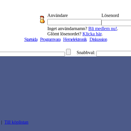
Användare
Lösenord
Inget användarnamn?
Bli medlem nu!
.
Glömt lösenordet?
Klicka här
.
Startsida
Programvara
Hemelektronik
Diskussion
Snabbval:
|
Till köplistan