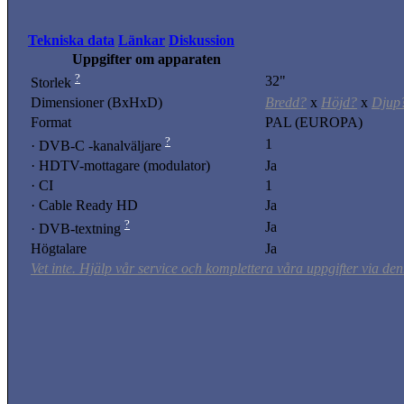
Tekniska data
Länkar
Diskussion
Uppgifter om apparaten
?
32"
Storlek
Dimensioner (BxHxD)
Bredd?
x
Höjd?
x
Djup
Format
PAL (EUROPA)
?
1
· DVB-C -kanalväljare
· HDTV-mottagare (modulator)
Ja
· CI
1
· Cable Ready HD
Ja
?
Ja
· DVB-textning
Högtalare
Ja
Vet inte. Hjälp vår service och komplettera våra uppgifter via den