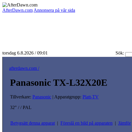
AfterDawn.com
Annonsera på vår sida
torsdag 6.8.2026 / 09:01
Sök:
afterdawn.com /
Panasonic TX-L32X20E
Tillverkare:
Panasonic
| Apparatgrupp:
Platt-TV
32" / / PAL
Betygsätt denna apparat
|
Föreslå en bild på apparaten
|
Jämför