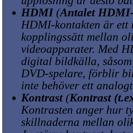
upplösning är desto bätt
HDMI
(
Antalet HDMI
HDMI-kontakten är ett ny
kopplingssätt mellan ol
videoapparater. Med H
digital bildkälla, såsom 
DVD-spelare, förblir bil
inte behöver ett analog
Kontrast
(
Kontrast (t.e
Kontrasten anger hur ty
skillnaderna mellan olik