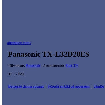
afterdawn.com /
Panasonic TX-L32D28ES
Tillverkare:
Panasonic
| Apparatgrupp:
Platt-TV
32" / / PAL
Betygsätt denna apparat
|
Föreslå en bild på apparaten
|
Jämför