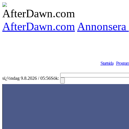
AfterDawn.com
Annonsera 
Startsida
Program
sï¿½ndag 9.8.2026 / 05:56
Sök: