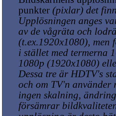
punkter
(pixlar)
det fin
Upplösningen anges va
av de vågräta och lodr
(t.ex.1920x1080)
, men 
i stället med termerna 
1080p
(1920x1080)
ell
Dessa tre är HDTV's st
och om TV'n använder 
ingen skalning, ändrin
försämrar bildkvalitete