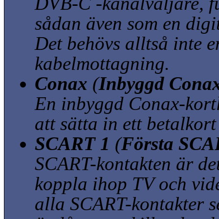
DVB-C -kanalväljare, f
sådan även som en digit
Det behövs alltså inte e
kabelmottagning.
Conax
(
Inbyggd Conax
En inbyggd Conax-kortl
att sätta in ett betalkor
SCART 1
(
Första SCAR
SCART-kontakten är det 
koppla ihop TV och vid
alla SCART-kontakter se