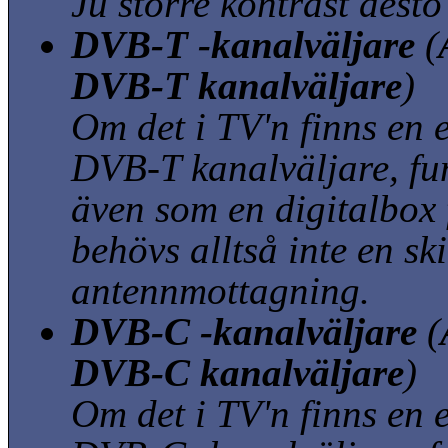
Ju större kontrast desto
DVB-T -kanalväljare
(
DVB-T kanalväljare
)
Om det i TV'n finns en 
DVB-T kanalväljare, f
även som en digitalbox 
behövs alltså inte en sk
antennmottagning.
DVB-C -kanalväljare
(
DVB-C kanalväljare
)
Om det i TV'n finns en 