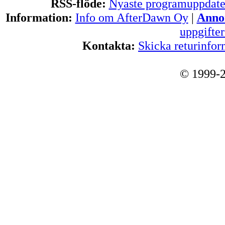
RSS-flöde:
Nyaste programuppdate
Information:
Info om AfterDawn Oy
|
Annon
uppgifte
Kontakta:
Skicka returinfor
© 1999-2