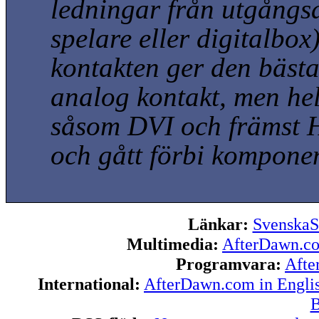
ledningar från utgång
spelare eller digitalbox
kontakten ger den bästa
analog kontakt, men helt
såsom DVI och främst H
och gått förbi kompone
Länkar:
SvenskaS
Multimedia:
AfterDawn.c
Programvara:
Afte
International:
AfterDawn.com in Engli
B