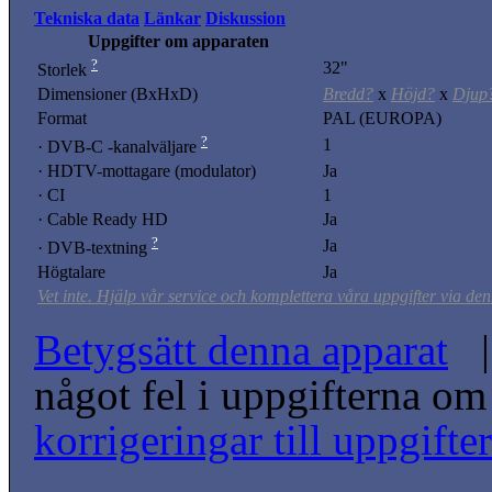
Tekniska data
Länkar
Diskussion
Uppgifter om apparaten
?
32"
Storlek
Dimensioner (BxHxD)
Bredd?
x
Höjd?
x
Djup
Format
PAL (EUROPA)
?
1
· DVB-C -kanalväljare
· HDTV-mottagare (modulator)
Ja
· CI
1
· Cable Ready HD
Ja
?
Ja
· DVB-textning
Högtalare
Ja
Vet inte. Hjälp vår service och komplettera våra uppgifter via den
Betygsätt denna apparat
| 
något fel i uppgifterna o
korrigeringar till uppgift