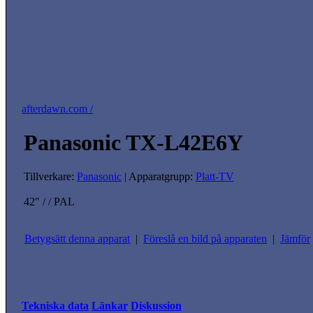
afterdawn.com /
Panasonic TX-L42E6Y
Tillverkare:
Panasonic
| Apparatgrupp:
Platt-TV
42" / / PAL
Betygsätt denna apparat
|
Föreslå en bild på apparaten
|
Jämför
Tekniska data
Länkar
Diskussion