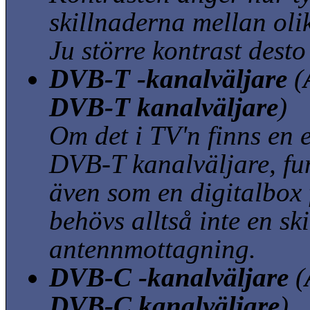
skillnaderna mellan olik
Ju större kontrast desto
DVB-T -kanalväljare
(
DVB-T kanalväljare
)
Om det i TV'n finns en 
DVB-T kanalväljare, f
även som en digitalbox 
behövs alltså inte en sk
antennmottagning.
DVB-C -kanalväljare
(
DVB-C kanalväljare
)