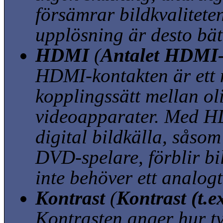
försämrar bildkvalitete
upplösning är desto bätt
HDMI
(
Antalet HDMI
HDMI-kontakten är ett ny
kopplingssätt mellan ol
videoapparater. Med H
digital bildkälla, såsom 
DVD-spelare, förblir bil
inte behöver ett analog
Kontrast
(
Kontrast (t.e
Kontrasten anger hur ty