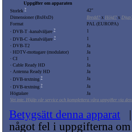
Uppgifter om apparaten
?
42"
Storlek
Dimensioner (BxHxD)
Bredd?
x
Höjd?
x
Djup
Format
PAL (EUROPA)
?
1
· DVB-T -kanalväljare
?
1
· DVB-C -kanalväljare
· DVB-T2
Ja
· HDTV-mottagare (modulator)
Ja
· CI
1
· Cable Ready HD
Ja
· Antenna Ready HD
Ja
?
Ja
· DVB-textning
?
Ja
· DVB-textning
Högtalare
Ja
Vet inte. Hjälp vår service och komplettera våra uppgifter via den
Betygsätt denna apparat
| 
något fel i uppgifterna o