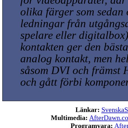
olika färger som sedan ö
ledningar från utgång
spelare eller digitalbox
kontakten ger den bästa
analog kontakt, men helt
såsom DVI och främst H
och gått förbi kompone
Länkar:
SvenskaS
Multimedia:
AfterDawn.c
Programvara:
Afte