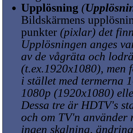
Upplösning
(
Upplösnin
Bildskärmens upplösni
punkter
(pixlar)
det fin
Upplösningen anges va
av de vågräta och lodr
(t.ex.1920x1080)
, men 
i stället med termerna 
1080p
(1920x1080)
ell
Dessa tre är HDTV's st
och om TV'n använder 
ingen skalning, ändrin