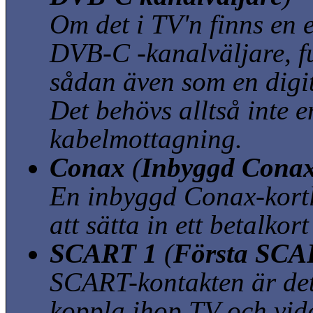
Om det i TV'n finns en 
DVB-C -kanalväljare, f
sådan även som en digit
Det behövs alltså inte e
kabelmottagning.
Conax
(
Inbyggd Conax
En inbyggd Conax-kortl
att sätta in ett betalkor
SCART 1
(
Första SCAR
SCART-kontakten är det 
koppla ihop TV och vid