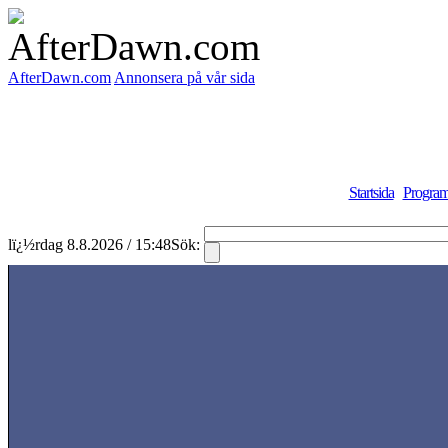
AfterDawn.com
Annonsera på vår sida
Startsida
Program
lï¿½rdag 8.8.2026 / 15:48
Sök: