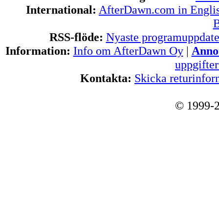
International:
AfterDawn.com in Engli
B
RSS-flöde:
Nyaste programuppdate
Information:
Info om AfterDawn Oy
|
Annon
uppgifte
Kontakta:
Skicka returinfor
© 1999-2