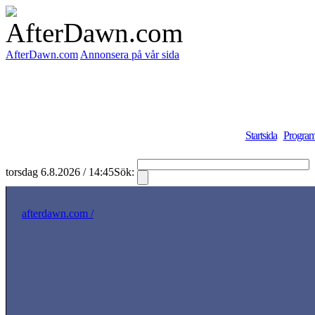
AfterDawn.com
Annonsera på vår sida
Startsida
Program
torsdag 6.8.2026 / 14:45
Sök:
afterdawn.com /