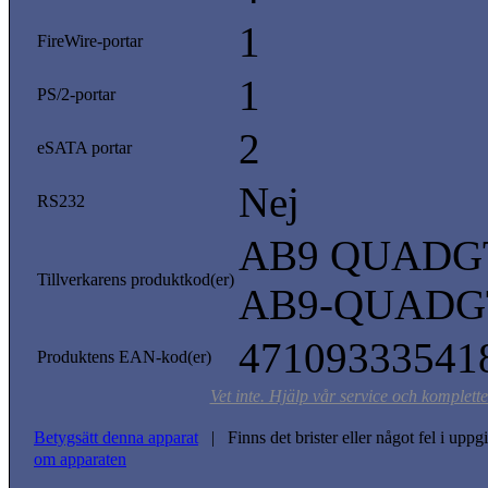
1
FireWire-portar
1
PS/2-portar
2
eSATA portar
Nej
RS232
AB9 QUADGT 
Tillverkarens produktkod(er)
AB9-QUADG
47109333541
Produktens EAN-kod(er)
Vet inte. Hjälp vår service och komplett
Betygsätt denna apparat
| Finns det brister eller något fel i upp
om apparaten