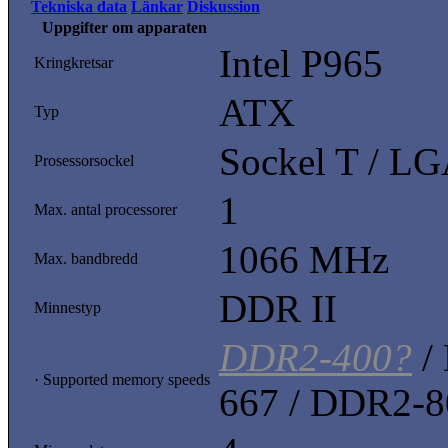
Tekniska data
Länkar
Diskussion
Uppgifter om apparaten
Intel P965
Kringkretsar
ATX
Typ
Sockel T / L
Prosessorsockel
1
Max. antal processorer
1066 MHz
Max. bandbredd
DDR II
Minnestyp
DDR2-400?
/
· Supported memory speeds
667 / DDR2-8