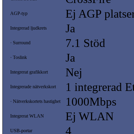
Ej AGP platse
AGP-typ
Ja
Integrerad ljudkrets
7.1 Stöd
· Surround
Ja
· Toslink
Nej
Integrerat grafikkort
1 integrerad E
Integrerade nätverkskort
1000Mbps
· Nätverkskortets hastighet
Ej WLAN
Integrerat WLAN
4
USB-portar