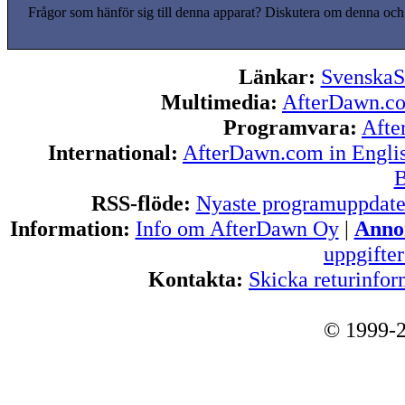
Frågor som hänför sig till denna apparat? Diskutera om denna och
Länkar:
SvenskaS
Multimedia:
AfterDawn.c
Programvara:
Afte
International:
AfterDawn.com in Engli
B
RSS-flöde:
Nyaste programuppdate
Information:
Info om AfterDawn Oy
|
Annon
uppgifte
Kontakta:
Skicka returinfor
© 1999-2