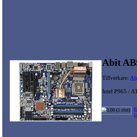
Abit A
Tillverkare:
Ab
Intel P965 / 
B
J