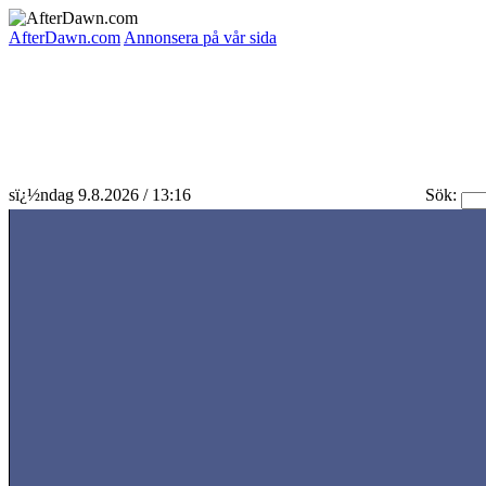
AfterDawn.com
Annonsera på vår sida
sï¿½ndag 9.8.2026 / 13:16
Sök: