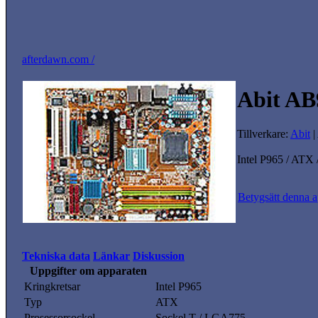
afterdawn.com /
Abit AB
Tillverkare:
Abit
|
Intel P965 / ATX
Betygsätt denna a
Tekniska data
Länkar
Diskussion
Uppgifter om apparaten
Kringkretsar
Intel P965
Typ
ATX
Prosessorsockel
Sockel T / LGA775