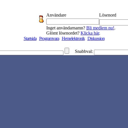
Användare
Lösenord
Inget användarnamn?
Bli medlem nu!
.
Glömt lösenordet?
Klicka här
.
Startsida
Programvara
Hemelektronik
Diskussion
Snabbval: