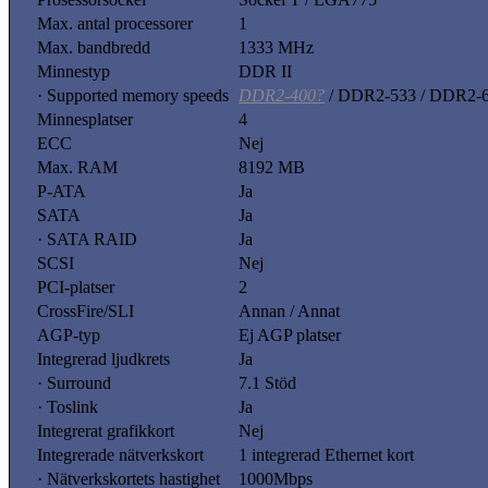
Max. antal processorer
1
Max. bandbredd
1333 MHz
Minnestyp
DDR II
· Supported memory speeds
DDR2-400?
/ DDR2-533 / DDR2-6
Minnesplatser
4
ECC
Nej
Max. RAM
8192 MB
P-ATA
Ja
SATA
Ja
· SATA RAID
Ja
SCSI
Nej
PCI-platser
2
CrossFire/SLI
Annan / Annat
AGP-typ
Ej AGP platser
Integrerad ljudkrets
Ja
· Surround
7.1 Stöd
· Toslink
Ja
Integrerat grafikkort
Nej
Integrerade nätverkskort
1 integrerad Ethernet kort
· Nätverkskortets hastighet
1000Mbps