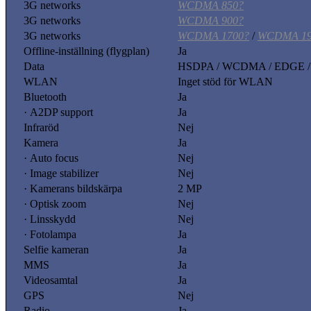
3G networks
WCDMA 850?
3G networks
WCDMA 900?
3G networks
WCDMA 1700?
/
WCDMA 19
Offline-inställning (flygplan)
Ja
Data
HSDPA / WCDMA / EDGE 
WLAN
Inget stöd för WLAN
Bluetooth
Ja
· A2DP support
Ja
Infraröd
Nej
Kamera
Ja
· Auto focus
Nej
· Image stabilizer
Nej
· Kamerans bildskärpa
2 MP
· Optisk zoom
Nej
· Linsskydd
Nej
· Fotolampa
Ja
Selfie kameran
Ja
MMS
Ja
Videosamtal
Ja
GPS
Nej
Radio
Ja