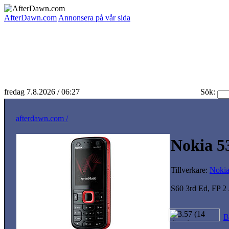
AfterDawn.com
Annonsera på vår sida
fredag 7.8.2026 / 06:27
Sök:
afterdawn.com /
Nokia 5
Tillverkare:
Noki
S60 3rd Ed, FP 2 
B