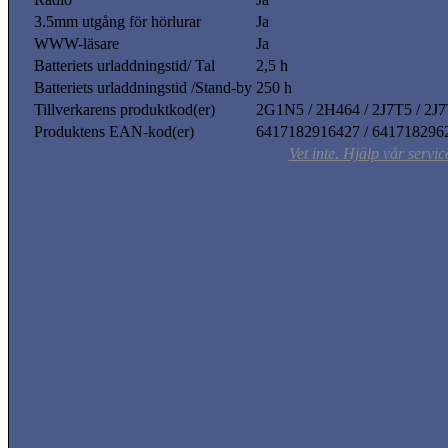
3.5mm utgång för hörlurar
Ja
WWW-läsare
Ja
Batteriets urladdningstid/ Tal
2,5 h
Batteriets urladdningstid /Stand-by
250 h
Tillverkarens produktkod(er)
2G1N5 / 2H464 / 2J7T5 / 2
Produktens EAN-kod(er)
6417182916427 / 641718296
Vet inte. Hjälp vår servi