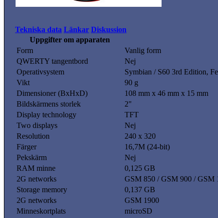
Tekniska data
Länkar
Diskussion
Uppgifter om apparaten
Form
Vanlig form
QWERTY tangentbord
Nej
Operativsystem
Symbian / S60 3rd Edition, Fe
Vikt
90 g
Dimensioner (BxHxD)
108 mm x 46 mm x 15 mm
Bildskärmens storlek
2"
Display technology
TFT
Two displays
Nej
Resolution
240 x 320
Färger
16,7M (24-bit)
Pekskärm
Nej
RAM minne
0,125 GB
2G networks
GSM 850 / GSM 900 / GSM 
Storage memory
0,137 GB
2G networks
GSM 1900
Minneskortplats
microSD