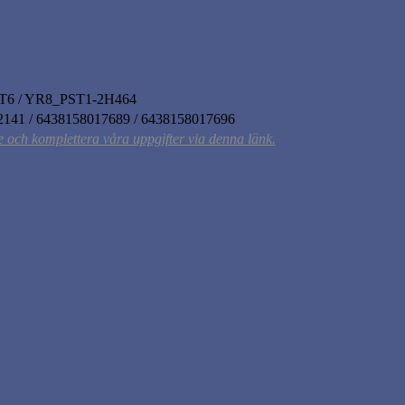
J7T6 / YR8_PST1-2H464
2141 / 6438158017689 / 6438158017696
ce och komplettera våra uppgifter via denna länk.