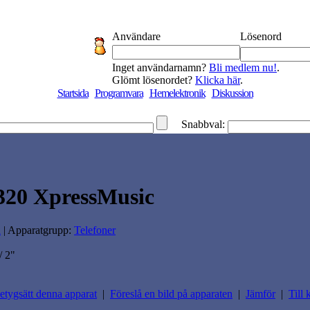
Användare
Lösenord
Inget användarnamn?
Bli medlem nu!
.
Glömt lösenordet?
Klicka här
.
Startsida
Programvara
Hemelektronik
Diskussion
Snabbval:
320 XpressMusic
a
| Apparatgrupp:
Telefoner
/ 2"
etygsätt denna apparat
|
Föreslå en bild på apparaten
|
Jämför
|
Till 