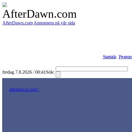
AfterDawn.com
Annonsera på vår sida
Startsida
Program
fredag 7.8.2026 / 00:41
Sök:
S
afterdawn.com /