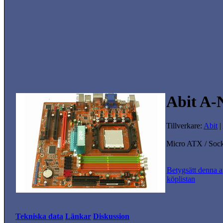
Abit A
Tillverkare:
Abit
|
Micro ATX / So
Betygsätt denna a
köplistan
Tekniska data
Länkar
Diskussion