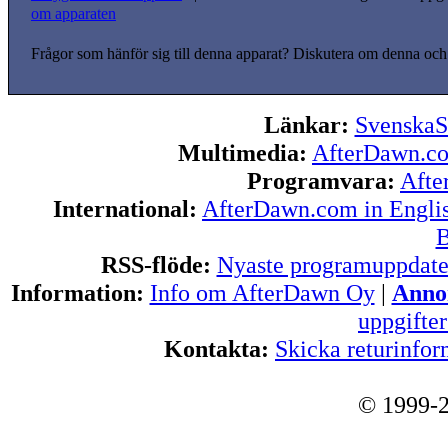
om apparaten
Frågor som hänför sig till denna apparat? Diskutera om denna och
Länkar:
SvenskaS
Multimedia:
AfterDawn.c
Programvara:
Afte
International:
AfterDawn.com in Engli
B
RSS-flöde:
Nyaste programuppdate
Information:
Info om AfterDawn Oy
|
Annon
uppgifte
Kontakta:
Skicka returinfor
© 1999-2