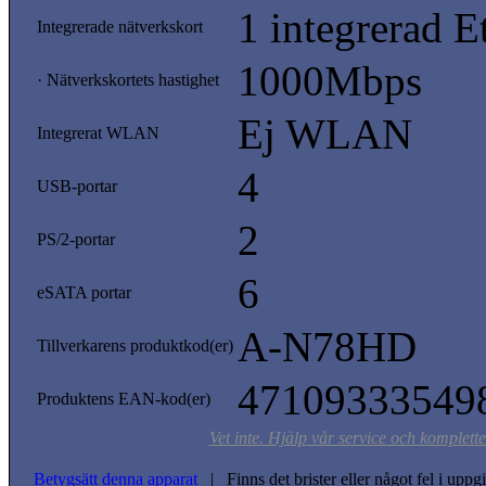
1 integrerad E
Integrerade nätverkskort
1000Mbps
· Nätverkskortets hastighet
Ej WLAN
Integrerat WLAN
4
USB-portar
2
PS/2-portar
6
eSATA portar
A-N78HD
Tillverkarens produktkod(er)
47109333549
Produktens EAN-kod(er)
Vet inte. Hjälp vår service och komplett
Betygsätt denna apparat
| Finns det brister eller något fel i upp