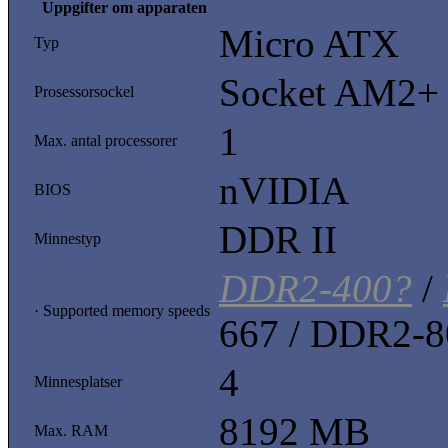
Uppgifter om apparaten
Micro ATX
Typ
Socket AM2+
Prosessorsockel
1
Max. antal processorer
nVIDIA
BIOS
DDR II
Minnestyp
DDR2-400?
/
· Supported memory speeds
667 / DDR2-8
4
Minnesplatser
8192 MB
Max. RAM