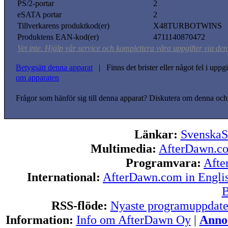
PS/2-portar
2
eSATA portar
2
Tillverkarens produktkod(er)
X48TURBOTWINS
Produktens EAN-kod(er)
4711140870472
Vet inte. Hjälp vår service och komplettera våra uppgifter via den
Betygsätt denna apparat
| Finns det brister eller något fel i upp
om apparaten
Frågor som hänför sig till denna apparat? Diskutera om denna och
Länkar:
SvenskaS
Multimedia:
AfterDawn.c
Programvara:
Afte
International:
AfterDawn.com in Engli
B
RSS-flöde:
Nyaste programuppdate
Information:
Info om AfterDawn Oy
|
Annon