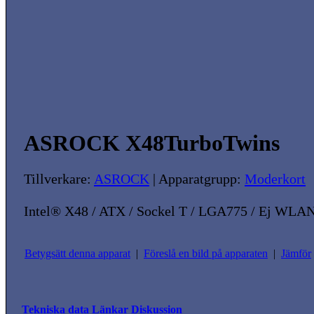
ASROCK X48TurboTwins
Tillverkare:
ASROCK
| Apparatgrupp:
Moderkort
Intel® X48 / ATX / Sockel T / LGA775 / Ej WLA
Betygsätt denna apparat
|
Föreslå en bild på apparaten
|
Jämför
Tekniska data
Länkar
Diskussion