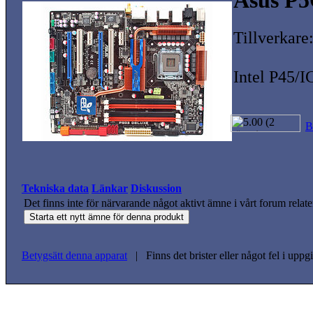
Asus P5
Tillverkare
Intel P45/
B
Tekniska data
Länkar
Diskussion
Det finns inte för närvarande något aktivt ämne i vårt forum relate
Betygsätt denna apparat
| Finns det brister eller något fel i upp