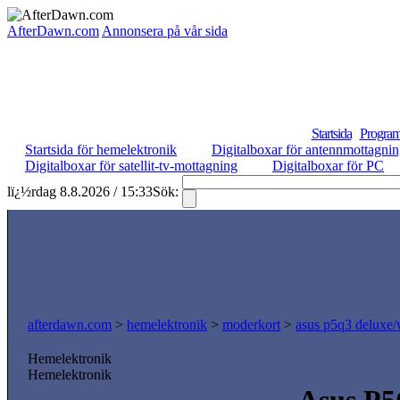
AfterDawn.com
Annonsera på vår sida
Startsida
Program
Startsida för hemelektronik
Digitalboxar för antennmottagni
Digitalboxar för satellit-tv-mottagning
Digitalboxar för PC
lï¿½rdag 8.8.2026 / 15:33
Sök:
afterdawn.com
>
hemelektronik
>
moderkort
>
asus p5q3 deluxe/
Hemelektronik
Hemelektronik