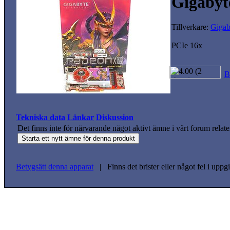
Gigabyt
Tillverkare:
Gigab
PCIe 16x
B
Tekniska data
Länkar
Diskussion
Det finns inte för närvarande något aktivt ämne i vårt forum relate
Betygsätt denna apparat
| Finns det brister eller något fel i upp