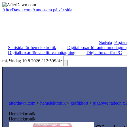
AfterDawn.com
Annonsera på vår sida
Startsida
Program
Startsida för hemelektronik
Digitalboxar för antennmottagni
Digitalboxar för satellit-tv-mottagning
Digitalboxar för PC
mï¿½ndag 10.8.2026 / 12:50
Sök:
afterdawn.com
>
hemelektronik
>
grafikkort
>
gigabyte radeon x
Hemelektronik
Hemelektronik