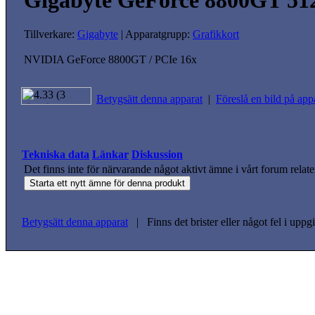
Gigabyte GeForce 8800GT 5
Tillverkare:
Gigabyte
| Apparatgrupp:
Grafikkort
NVIDIA GeForce 8800GT / PCIe 16x
Betygsätt denna apparat
|
Föreslå en bild på app
Tekniska data
Länkar
Diskussion
Det finns inte för närvarande något aktivt ämne i vårt forum relate
Betygsätt denna apparat
| Finns det brister eller något fel i upp