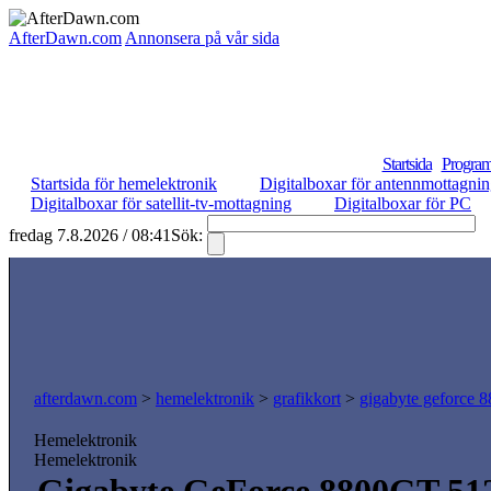
AfterDawn.com
Annonsera på vår sida
Startsida
Program
Startsida för hemelektronik
Digitalboxar för antennmottagni
Digitalboxar för satellit-tv-mottagning
Digitalboxar för PC
fredag 7.8.2026 / 08:41
Sök:
S
afterdawn.com
>
hemelektronik
>
grafikkort
>
gigabyte geforce 
Hemelektronik
Hemelektronik