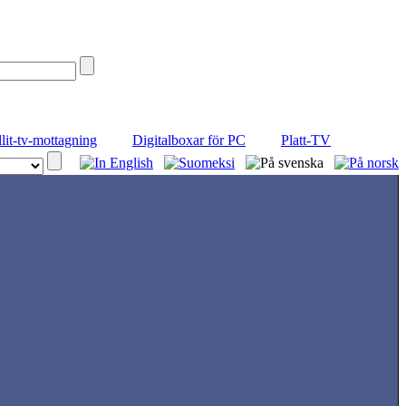
llit-tv-mottagning
Digitalboxar för PC
Platt-TV