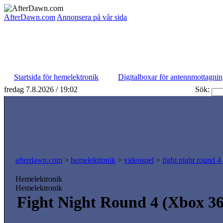
AfterDawn.com
Annonsera på vår sida
Startsida för hemelektronik
Digitalboxar för antennmottagni
fredag 7.8.2026 / 19:02
Sök:
afterdawn.com
>
hemelektronik
>
videospel
>
fight night round 4
Hemelektronik
Hemelektronik
Fight Night Round 4 (Xbox 36