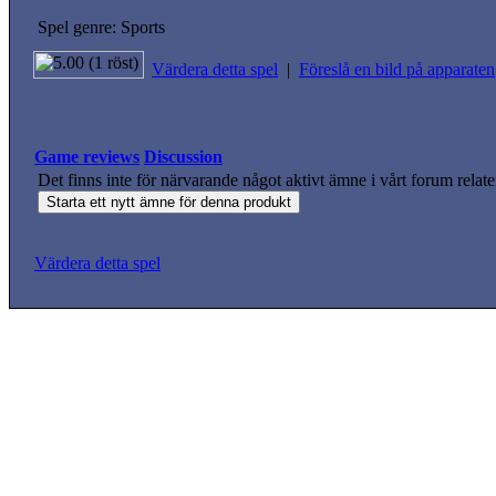
Spel genre: Sports
Värdera detta spel
|
Föreslå en bild på apparaten
Game reviews
Discussion
Det finns inte för närvarande något aktivt ämne i vårt forum relate
Värdera detta spel