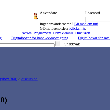
Användare
Lösenord
Inget användarnamn?
Bli medlem nu!
.
Glömt lösenordet?
Klicka här
.
Startsida
Programvara
Hemelektronik
Diskussion
ng
Digitalboxar för kabel-tv-mottagning
Digitalboxar för sate
Snabbval:
 (xbox 360)
>
diskussion
0)