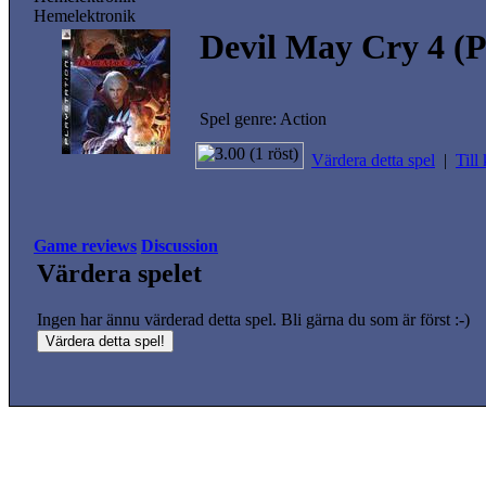
Hemelektronik
Devil May Cry 4 (
Spel genre: Action
Värdera detta spel
|
Till
Game reviews
Discussion
Värdera spelet
Ingen har ännu värderad detta spel. Bli gärna du som är först :-)