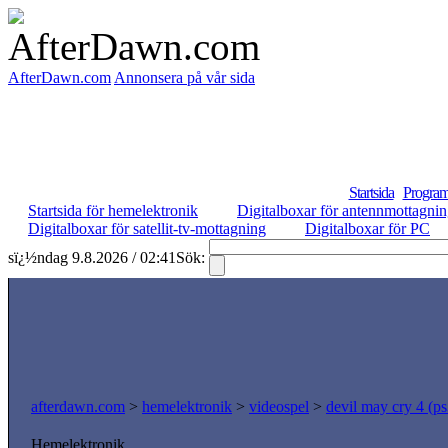
AfterDawn.com
Annonsera på vår sida
Startsida
Program
Startsida för hemelektronik
Digitalboxar för antennmottagni
Digitalboxar för satellit-tv-mottagning
Digitalboxar för PC
sï¿½ndag 9.8.2026 / 02:41
Sök:
afterdawn.com
>
hemelektronik
>
videospel
>
devil may cry 4 (ps
Hemelektronik