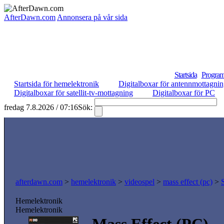
AfterDawn.com
Annonsera på vår sida
Startsida
Program
Startsida för hemelektronik
Digitalboxar för antennmottagni
Digitalboxar för satellit-tv-mottagning
Digitalboxar för PC
fredag 7.8.2026 / 07:16
Sök:
S
afterdawn.com
>
hemelektronik
>
videospel
>
mass effect (pc)
>
Hemelektronik
Hemelektronik