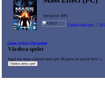
Mass Effect (PC)
Spel genre: RPG
Värdera detta spel
|
Till
Game reviews
Discussion
Värdera spelet
Ingen har ännu värderad detta spel. Bli gärna du som är först :-)