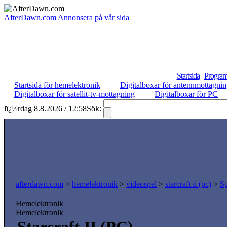
AfterDawn.com
Annonsera på vår sida
Startsida
Program
Startsida för hemelektronik
Digitalboxar för antennmottagni
Digitalboxar för satellit-tv-mottagning
Digitalboxar för PC
lï¿½rdag 8.8.2026 / 12:58
Sök:
afterdawn.com
>
hemelektronik
>
videospel
>
starcraft ii (pc)
>
Sp
Hemelektronik
Hemelektronik