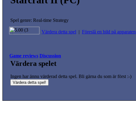
Starcraft II (PC)
Spel genre: Real-time Strategy
Värdera detta spel
|
Föreslå en bild på apparaten
Game reviews
Discussion
Värdera spelet
Ingen har ännu värderad detta spel. Bli gärna du som är först :-)