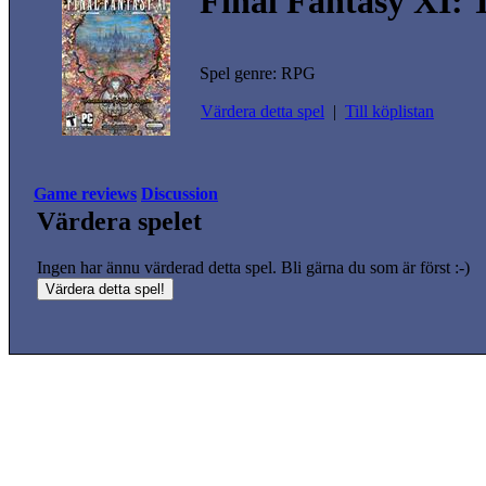
Final Fantasy XI: 
Spel genre: RPG
Värdera detta spel
|
Till köplistan
Game reviews
Discussion
Värdera spelet
Ingen har ännu värderad detta spel. Bli gärna du som är först :-)