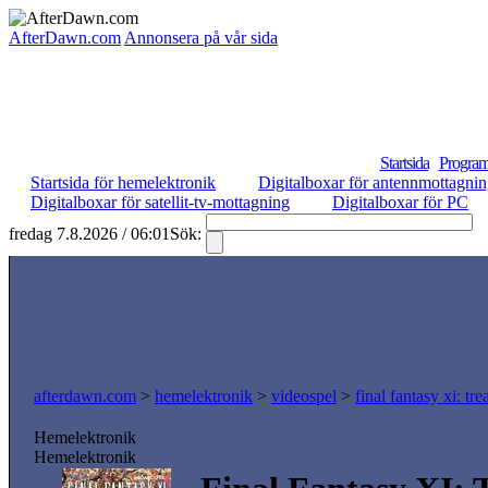
AfterDawn.com
Annonsera på vår sida
Startsida
Program
Startsida för hemelektronik
Digitalboxar för antennmottagni
Digitalboxar för satellit-tv-mottagning
Digitalboxar för PC
fredag 7.8.2026 / 06:01
Sök:
S
afterdawn.com
>
hemelektronik
>
videospel
>
final fantasy xi: tr
Hemelektronik
Hemelektronik