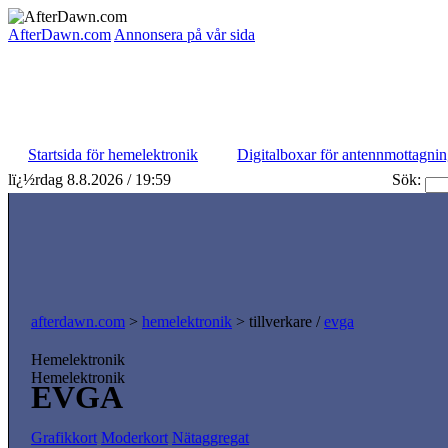
AfterDawn.com
Annonsera på vår sida
Startsida för hemelektronik
Digitalboxar för antennmottagni
lï¿½rdag 8.8.2026 / 19:59
Sök:
afterdawn.com
>
hemelektronik
> tillverkare /
evga
Hemelektronik
Hemelektronik
EVGA
Grafikkort
Moderkort
Nätaggregat