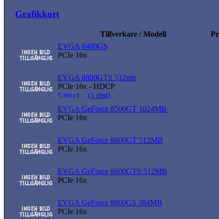
Grafikkort
Tillverkare / Modell
Pr
EVGA 8400GS
PCIe 16x
EVGA 8800GTS 512mb
PCIe 16x - HDCP
(1 röst)
EVGA GeForce 8500GT 1024MB
PCIe 16x
EVGA GeForce 8600GT 512MB
PCIe 16x
EVGA GeForce 8600GTS 512MB
PCIe 16x
EVGA GeForce 8800GS 384MB
PCIe 16x