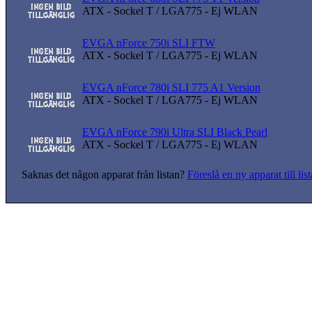
ATX - Sockel T / LGA775 - Ej WLAN
EVGA nForce 750i SLI FTW
ATX - Sockel T / LGA775 - Ej WLAN
EVGA nForce 780i SLI 775 A1 Version
ATX - Sockel T / LGA775 - Ej WLAN
EVGA nForce 790i Ultra SLI Black Pearl
ATX - Sockel T / LGA775 - Ej WLAN
Saknas det någon apparat från listan?
Föreslå en ny apparat till lis