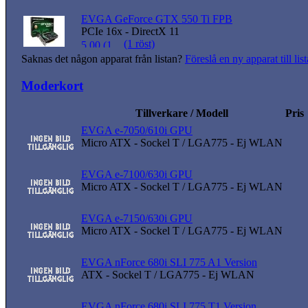
EVGA GeForce GTX 550 Ti FPB
PCIe 16x - DirectX 11
(1 röst)
Saknas det någon apparat från listan?
Föreslå en ny apparat till lis
Moderkort
Tillverkare / Modell
Pris
EVGA e-7050/610i GPU
Micro ATX - Sockel T / LGA775 - Ej WLAN
EVGA e-7100/630i GPU
Micro ATX - Sockel T / LGA775 - Ej WLAN
EVGA e-7150/630i GPU
Micro ATX - Sockel T / LGA775 - Ej WLAN
EVGA nForce 680i SLI 775 A1 Version
ATX - Sockel T / LGA775 - Ej WLAN
EVGA nForce 680i SLI 775 T1 Version