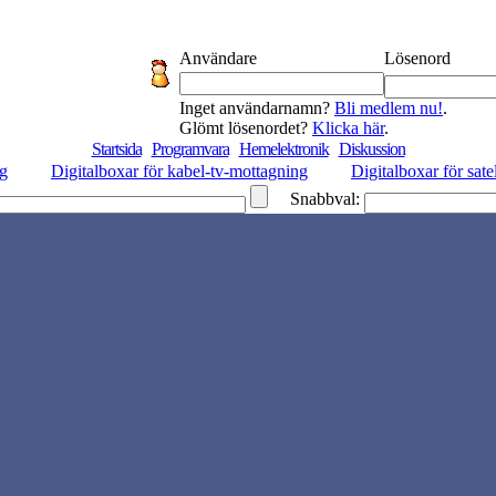
Användare
Lösenord
Inget användarnamn?
Bli medlem nu!
.
Glömt lösenordet?
Klicka här
.
Startsida
Programvara
Hemelektronik
Diskussion
ng
Digitalboxar för kabel-tv-mottagning
Digitalboxar för sate
Snabbval: