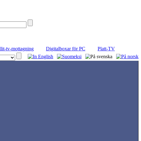
llit-tv-mottagning
Digitalboxar för PC
Platt-TV